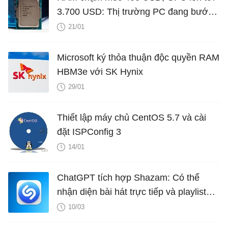
3.700 USD: Thị trường PC đang bước
vào cuộc khủng hoảng nghiêm trọng
21/01
Microsoft ký thỏa thuận độc quyền RAM
HBM3e với SK Hynix
29/01
Thiết lập máy chủ CentOS 5.7 và cài
đặt ISPConfig 3
14/01
ChatGPT tích hợp Shazam: Có thể
nhận diện bài hát trực tiếp và playlist
ngay trong ứng dụng
10/03