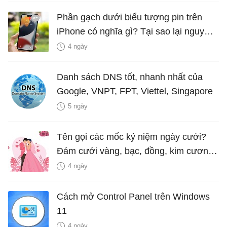
Phần gạch dưới biểu tượng pin trên
iPhone có nghĩa gì? Tại sao lại nguy
hiểm?
4 ngày
Danh sách DNS tốt, nhanh nhất của
Google, VNPT, FPT, Viettel, Singapore
5 ngày
Tên gọi các mốc kỷ niệm ngày cưới?
Đám cưới vàng, bạc, đồng, kim cương
là bao nhiêu năm?
4 ngày
Cách mở Control Panel trên Windows
11
4 ngày