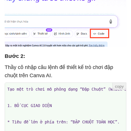
Bước 2:
Thầy cô nhập câu lệnh để thiết kế trò chơi đập
chuột trên Canva AI.
Tạo một trò chơi mô phỏng dạng “Đập Chuột” (Whack-a-M
1. BỐ CỤC GIAO DIỆN

* Tiêu đề lớn ở phía trên: “ĐẬP CHUỘT TOÁN HỌC”.
