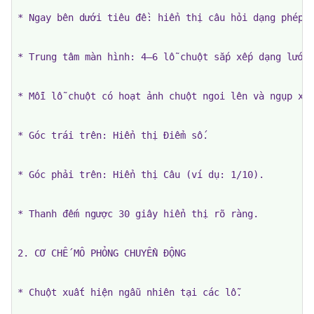
* Ngay bên dưới tiêu đề: hiển thị câu hỏi dạng phép t
* Trung tâm màn hình: 4–6 lỗ chuột sắp xếp dạng lưới.
* Mỗi lỗ chuột có hoạt ảnh chuột ngoi lên và ngụp xuố
* Góc trái trên: Hiển thị Điểm số.

* Góc phải trên: Hiển thị Câu (ví dụ: 1/10).

* Thanh đếm ngược 30 giây hiển thị rõ ràng.

2. CƠ CHẾ MÔ PHỎNG CHUYỂN ĐỘNG

* Chuột xuất hiện ngẫu nhiên tại các lỗ.
