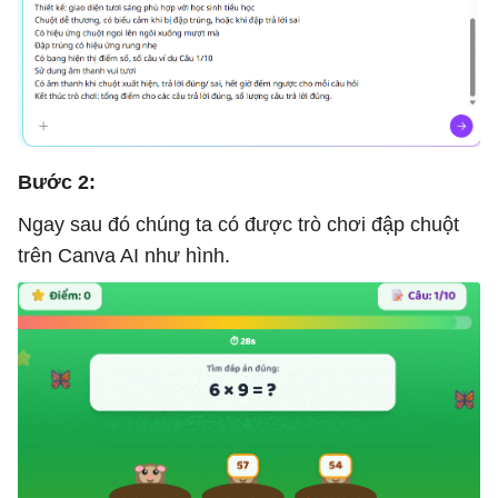
* +10 điểm.

* Hiển thị popup “🎉 Chính xác!”

* Âm thanh vỗ tay.

Bước 2:
* Hiệu ứng pháo hoa.

Ngay sau đó chúng ta có được trò chơi đập chuột
trên Canva AI như hình.
* Nếu đáp án sai:

* Hiển thị “❌ Chưa chính xác”.

* Âm thanh báo sai.

* Khi hết 30 giây:
