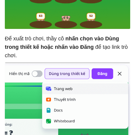
* Hiển thị “⏰ Hết thời gian!”

* Phát âm thanh cảnh báo.

Để xuất trò chơi, thầy cô
nhấn chọn vào Dùng
4. CƠ CHẾ SINH CÂU HỎI

trong thiết kế hoặc nhấn vào Đăng
để tạo link trò
chơi.
* Tự động tạo 10 câu hỏi ngẫu nhiên gồm:

* Cộng, trừ 2 chữ số.

* Nhân, chia cơ bản 2 chữ số.

* Mỗi câu có 4 đáp án:

* 1 đáp án đúng.
