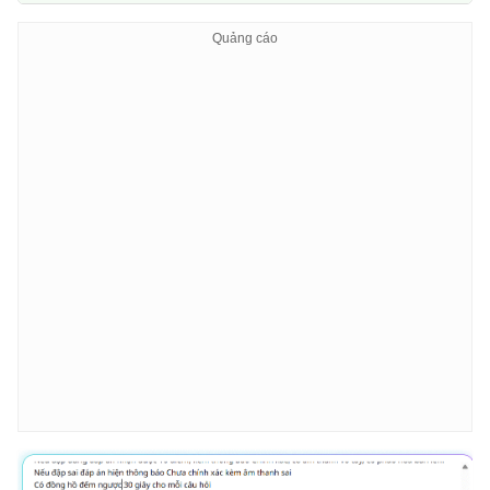
* Mỗi lần xuất hiện kéo dài 2–3 giây rồi tự động biến
* Chuột có hiệu ứng bật lên (ease out) và hạ xuống mư
* Khi bị click:

* Có hiệu ứng rung nhẹ và nảy lên.

* Chuột đổi biểu cảm (vui nếu đúng, choáng nếu sai).

3. CƠ CHẾ TƯƠNG TÁC & ĐIỂM

* Khi người chơi click vào chuột:

* Nếu đáp án đúng:
