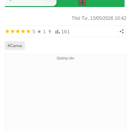
* 3 đáp án sai gần đúng để gây nhiễu.

Thứ Tư, 13/05/2026 10:42
5. THIẾT KẾ HÌNH ẢNH & ÂM THANH

5
★
1
👨
161
* Phong cách hoạt hình 2D.

#Canva
* Màu sắc tươi sáng, thân thiện tiểu học.

* Chuột dễ thương, biểu cảm rõ ràng.

* Nhạc nền vui nhộn nhưng không quá lớn.

* Âm thanh riêng cho:

* Chuột xuất hiện
