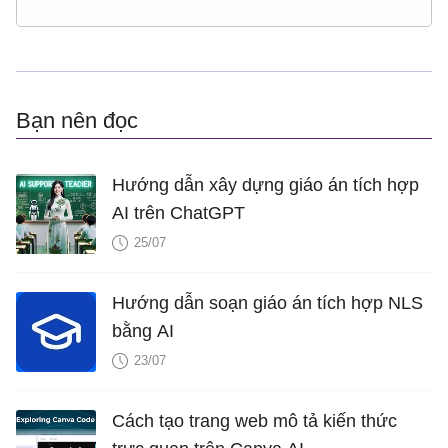
* Xếp loại:

* Trên 80 điểm: “Xuất sắc”

Bạn nên đọc
* 50–79 điểm: “Giỏi”

Hướng dẫn xây dựng giáo án tích hợp
* Dưới 50 điểm: “Cố gắng thêm”

AI trên ChatGPT
25/07
* Có nút:

Hướng dẫn soạn giáo án tích hợp NLS
* Chơi lại

bằng AI
23/07
* Thoát
Cách tạo trang web mô tả kiến thức