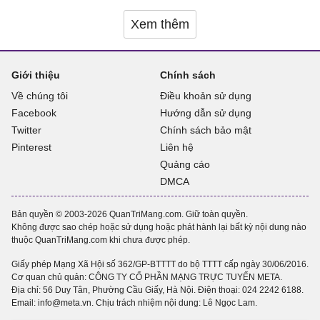
Xem thêm
Giới thiệu
Chính sách
Về chúng tôi
Điều khoản sử dụng
Facebook
Hướng dẫn sử dụng
Twitter
Chính sách bảo mật
Pinterest
Liên hệ
Quảng cáo
DMCA
Bản quyền © 2003-2026 QuanTriMang.com. Giữ toàn quyền.
Không được sao chép hoặc sử dụng hoặc phát hành lại bất kỳ nội dung nào
thuộc QuanTriMang.com khi chưa được phép.
Giấy phép Mạng Xã Hội số 362/GP-BTTTT do bộ TTTT cấp ngày 30/06/2016.
Cơ quan chủ quản: CÔNG TY CỔ PHẦN MẠNG TRỰC TUYẾN META.
Địa chỉ: 56 Duy Tân, Phường Cầu Giấy, Hà Nội. Điện thoại:
024 2242 6188
.
Email: info@meta.vn. Chịu trách nhiệm nội dung: Lê Ngọc Lam.