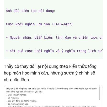
Ảnh đầu tiên tạo nội dung:

Cuộc khởi nghĩa Lam Sơn (1418–1427)

• Nguyên nhân, diễn biến; lãnh đạo và chiến lược chủ 
• Kết quả cuộc khởi nghĩa và ý nghĩa trong lịch sử ch
Yêu cầu tạo ảnh: đầy đủ thời gian, các ý chính, hình
Thầy cô thay đổi lại nội dung theo kiến thức tổng
hợp môn học mình cần, nhưng sườn ý chính sẽ
như câu lệnh.