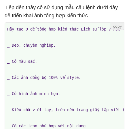
Tiếp đến thầy cô sử dụng mẫu câu lệnh dưới đây
để triển khai ảnh tổng hợp kiến thức.
Hãy tạo 9 để tổng hợp kiến thức Lịch sử lớp 7 học kỳ 
_ Đẹp, chuyên nghiệp.

_ Có màu sắc.

_ Các ảnh đồng bộ 100% về style.

_ Có hình ảnh minh họa.

_ Kiểu chữ viết tay, trên nền trang giấy tập viết (Fo
_ Có các icon phù hợp với nội dung
