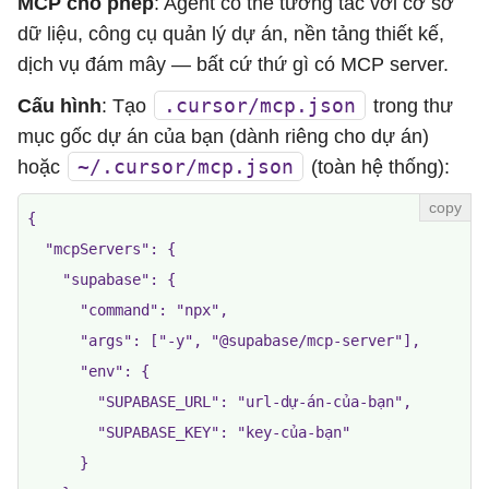
MCP cho phép
: Agent có thể tương tác với cơ sở
dữ liệu, công cụ quản lý dự án, nền tảng thiết kế,
dịch vụ đám mây — bất cứ thứ gì có MCP server.
.cursor/mcp.json
Cấu hình
: Tạo
trong thư
mục gốc dự án của bạn (dành riêng cho dự án)
~/.cursor/mcp.json
hoặc
(toàn hệ thống):
{

  "mcpServers": {

    "supabase": {

      "command": "npx",

      "args": ["-y", "@supabase/mcp-server"],

      "env": {

        "SUPABASE_URL": "url-dự-án-của-bạn",

        "SUPABASE_KEY": "key-của-bạn"

      }
