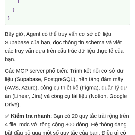
    }

  }

}
Bây giờ, Agent có thể truy vấn cơ sở dữ liệu
Supabase của bạn, đọc thông tin schema và viết
các truy vấn dựa trên cấu trúc dữ liệu thực tế của
bạn.
Các MCP server phổ biến: Trình kết nối cơ sở dữ
liệu (Supabase, PostgreSQL), nền tảng đám mây
(AWS, Azure), công cụ thiết kế (Figma), quản lý dự
án (Linear, Jira) và công cụ tài liệu (Notion, Google
Drive).
✅
Kiểm tra nhanh
: Bạn có 20 quy tắc trải rộng trên
4 file .mdc với tổng cộng 800 dòng. Hệ thống đang
bắt đầu bỏ qua một số quy tắc của bạn. Điều gì có