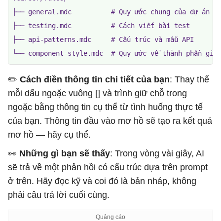
├── general.mdc          # Quy ước chung của dự án

├── testing.mdc          # Cách viết bài test

├── api-patterns.mdc     # Cấu trúc và mẫu API

└── component-style.mdc  # Quy ước về thành phần gia
✏️ ​​
Cách điền thông tin chi tiết của bạn
: Thay thế
mỗi dấu ngoặc vuông [] và trình giữ chỗ trong
ngoặc bằng thông tin cụ thể từ tình huống thực tế
của bạn. Thông tin đầu vào mơ hồ sẽ tạo ra kết quả
mơ hồ — hãy cụ thể.
👀
Những gì bạn sẽ thấy
: Trong vòng vài giây, AI
sẽ trả về một phản hồi có cấu trúc dựa trên prompt
ở trên. Hãy đọc kỹ và coi đó là bản nháp, không
phải câu trả lời cuối cùng.