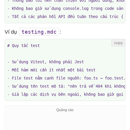
- Thông báo lỗi nên thân thiện với người dùng, không 
- Không bao giờ sử dụng console.log trong code sản xu
- Tất cả các phản hồi API đều tuân theo cấu trúc { d
testing.mdc
Ví dụ
:
# Quy tắc test

- Sử dụng Vitest, không phải Jest

- Mỗi hàm mới cần ít nhất một bài test

- File test nằm cạnh file nguồn: foo.ts → foo.test.ts
- Sử dụng tên test mô tả: "nên trả về 404 khi không t
- Giả lập các dịch vụ bên ngoài, không bao giờ gọi A