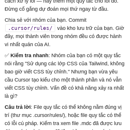
cách xử lý lỗi — hãy thêm một quy tắc cho lỗi đó.
Đừng cố gắng dự đoán mọi thứ ngay từ đầu.
Chia sẻ với nhóm của bạn. Commit
.cursor/rules/
vào kho lưu trữ của bạn. Giờ
đây, mọi thành viên trong nhóm đều có được hành
vi nhất quán của AI.
✅
Kiểm tra nhanh
: Nhóm của bạn có một quy tắc
nói rằng "Sử dụng các lớp CSS của Tailwind, không
bao giờ viết CSS tùy chỉnh." Nhưng bạn vừa yêu
cầu Cursor tạo kiểu cho một thành phần và nó vẫn
viết CSS tùy chỉnh. Vấn đề có khả năng xảy ra nhất
là gì?
Câu trả lời
: File quy tắc có thể không nằm đúng vị
trí (thư mục .cursor/rules/), hoặc file quy tắc có thể
có lỗi cú pháp. Kiểm tra xem file .mdc đã được lưu