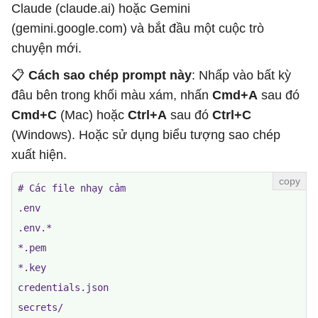
Claude (claude.ai) hoặc Gemini
(gemini.google.com) và bắt đầu một cuộc trò
chuyện mới.
📋
Cách sao chép prompt này
: Nhấp vào bất kỳ
đâu bên trong khối màu xám, nhấn
Cmd+A
sau đó
Cmd+C
(Mac) hoặc
Ctrl+A
sau đó
Ctrl+C
(Windows). Hoặc sử dụng biểu tượng sao chép
xuất hiện.
# Các file nhạy cảm

.env

.env.*

*.pem

*.key

credentials.json

secrets/
