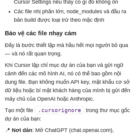
Cursor Settings nếu thấy có gì đó không ổn
Các file nhị phân lớn, node_modules và đầu ra
bản build được loại trừ theo mặc định
Bảo vệ các file nhạy cảm
Đây là bước thiết lập mà hầu hết mọi người bỏ qua
— và nó rất quan trọng.
Khi Cursor lập chỉ mục dự án của bạn và gửi ngữ
cảnh đến các mô hình AI, nó có thể bao gồm nội
dung file. Bạn không muốn API key, mật khẩu cơ sở
dữ liệu hoặc bí mật khách hàng của mình bị gửi đến
máy chủ của OpenAI hoặc Anthropic.
.cursorignore
Tạo một file
trong thư mục gốc
dự án của bạn:
📍
Nơi dán
: Mở ChatGPT (chat.openai.com),