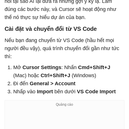
hỏi tại sao AI lại đưa ra những gợi ý kỳ lạ. Làm
đúng các bước này, và Cursor sẽ hoạt động như
thể nó thực sự hiểu dự án của bạn.
Cài đặt và chuyển đổi từ VS Code
Nếu bạn đang chuyển từ VS Code (hầu hết mọi
người đều vậy), quá trình chuyển đổi gần như tức
thì:
Mở
Cursor Settings
: Nhấn
Cmd+Shift+J
(Mac) hoặc
Ctrl+Shift+J
(Windows)
Đi đến
General > Account
Nhấp vào
Import
bên dưới
VS Code Import