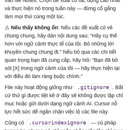
vào file Notes. Chọn đề xuất có tác động cao nhất
và thực hiện nó trong tuần này — đừng cố gắng
làm mọi thứ cùng một lúc.
⚠️
Nếu thấy không ổn
: Nếu các đề xuất có vẻ
chung chung, hãy dán nội dung sau: "Hãy cụ thể
hơn với ngữ cảnh thực tế của tôi. Bỏ những lời
khuyên chung chung đi." Nếu bỏ qua các chi tiết
quan trọng bạn đã cung cấp, hãy hỏi: "Bạn đã bỏ
sót [X] trong ngữ cảnh của tôi — hãy thực hiện lại
với điều đó làm ràng buộc chính."
.gitignore
File này hoạt động giống như
. Bất
cứ thứ gì được liệt kê ở đây sẽ không được lập chỉ
mục hoặc gửi dưới dạng ngữ cảnh AI. Cursor nỗ
lực hết sức để ngăn chặn việc lộ các file này.
.cursorindexignore
Cũng có
— cú pháp