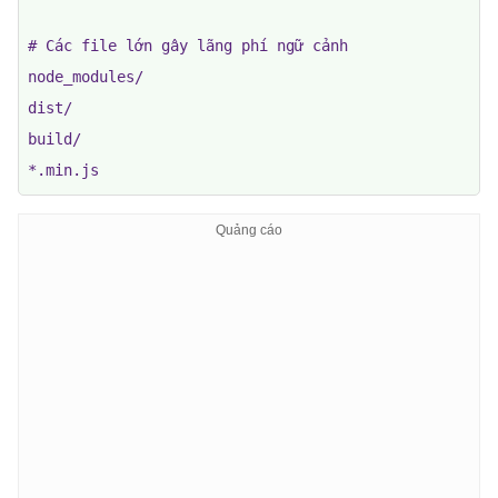
# Các file lớn gây lãng phí ngữ cảnh

node_modules/

dist/

build/

*.min.js