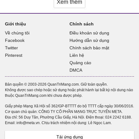
Xem thêm
Giới thiệu
Chính sách
Về chúng tôi
Điều khoản sử dụng
Facebook
Hướng dẫn sử dụng
Twitter
Chính sách bảo mật
Pinterest
Liên hệ
Quảng cáo
DMCA
Bản quyền © 2003-2026 QuanTriMang.com. Giữ toàn quyền.
Không được sao chép hoặc sử dụng hoặc phát hành lại bất kỳ nội dung nào
thuộc QuanTriMang.com khi chưa được phép.
Giấy phép Mạng Xã Hội số 362/GP-BTTTT do bộ TTTT cấp ngày 30/06/2016.
Cơ quan chủ quản: CÔNG TY CỔ PHẦN MẠNG TRỰC TUYẾN META.
Địa chỉ: 56 Duy Tân, Phường Cầu Giấy, Hà Nội. Điện thoại:
024 2242 6188
.
Email: info@meta.vn. Chịu trách nhiệm nội dung: Lê Ngọc Lam.
Tải ứng dụng