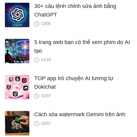
30+ câu lệnh chỉnh sửa ảnh bằng
ChatGPT
13/05
5 trang web bạn có thể xem phim do AI
tạo
11/10
TOP app trò chuyện AI tương tự
Dokichat
31/07
Cách xóa watermark Gemini trên ảnh
15/07