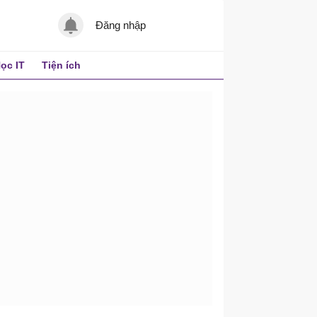
Đăng nhập
ọc IT
Tiện ích