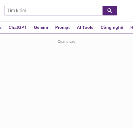
e
ChatGPT
Gemini
Prompt
AI Tools
Công nghệ
H