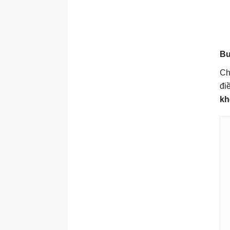
Bư
Ch
đi
kh