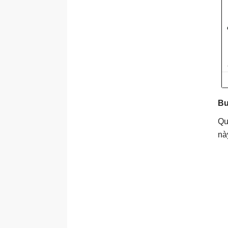
Bư
Qu
nà