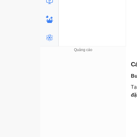
C
Bư
Tạ
đặ