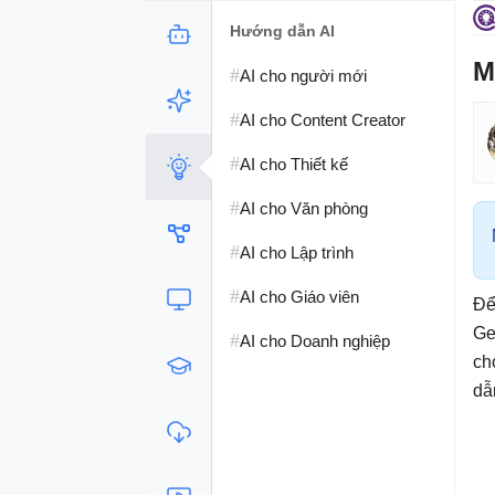
Hướng dẫn AI
M
#
AI cho người mới
#
AI cho Content Creator
#
AI cho Thiết kế
#
AI cho Văn phòng
#
AI cho Lập trình
#
AI cho Giáo viên
Để
Ge
#
AI cho Doanh nghiệp
ch
dẫ