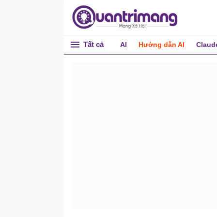
Tất cả
AI
Hướng dẫn AI
Claud