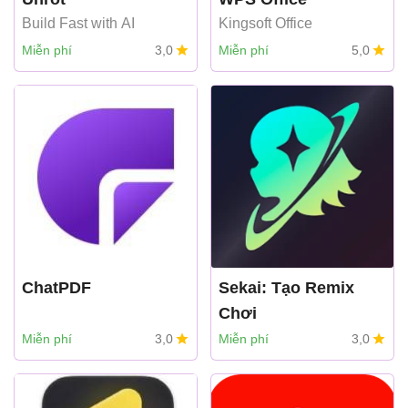
Build Fast with AI
Kingsoft Office
Miễn phí
3,0
Miễn phí
5,0
ChatPDF
Sekai: Tạo Remix
Chơi
sekai
Miễn phí
3,0
Miễn phí
3,0