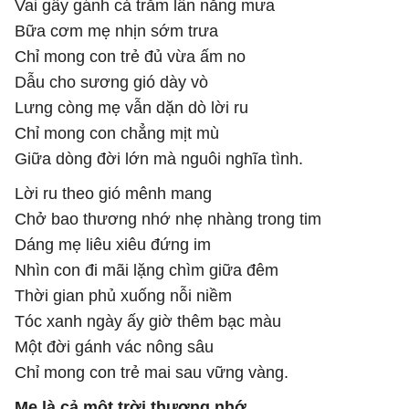
Vai gầy gánh cả trăm lần nắng mưa
Bữa cơm mẹ nhịn sớm trưa
Chỉ mong con trẻ đủ vừa ấm no
Dẫu cho sương gió dày vò
Lưng còng mẹ vẫn dặn dò lời ru
Chỉ mong con chẳng mịt mù
Giữa dòng đời lớn mà nguôi nghĩa tình.
Lời ru theo gió mênh mang
Chở bao thương nhớ nhẹ nhàng trong tim
Dáng mẹ liêu xiêu đứng im
Nhìn con đi mãi lặng chìm giữa đêm
Thời gian phủ xuống nỗi niềm
Tóc xanh ngày ấy giờ thêm bạc màu
Một đời gánh vác nông sâu
Chỉ mong con trẻ mai sau vững vàng.
Mẹ là cả một trời thương nhớ