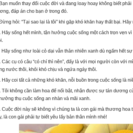
 Bạn muốn thay đổi cuộc đời và đang loay hoay không biết phải 
ơng, đáp án cho bạn ở trong đó.
 Đừng hỏi: “Tại sao lại là tôi” khi gặp khó khăn hay thất bại. Hã
. Hãy sống hết mình, tận hưởng cuộc sống một cách trọn vẹn vì 
i.
. Hãy sống như loài cỏ dại vẫn thản nhiên xanh dù ngấm hết sự
. Các cụ có câu “có chí thì nên”, đấy là với mọi người còn với mì
ng nước thôi, khỏi khó chịu và ngứa ngáy thôi.
. Hãy coi tất cả những khó khăn, nỗi buồn trong cuộc sống là 
. Tôi không cần làm hoa để nổi bật, nhận được sự tán dương củ
 hưởng thụ cuộc sống an nhàn và mãi xanh.
. Cuộc đời này sẽ không vì chúng ta là con gái mà thương hoa 
y, là con gái phải tự biết yêu lấy bản thân mình nhé!