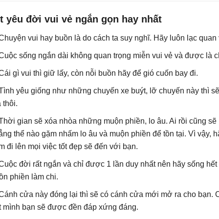
t yêu đời vui vẻ ngắn gọn hay nhất
 Chuyện vui hay buồn là do cách ta suy nghĩ. Hãy luôn lạc quan 
 Cuộc sống ngắn dài không quan trọng miễn vui vẻ và được là c
 Cái gì vui thì giữ lấy, còn nỗi buồn hãy để gió cuốn bay đi.
 Tình yêu giống như những chuyến xe buýt, lỡ chuyến này thì s
 thôi.
 Thời gian sẽ xóa nhòa những muộn phiền, lo âu. Ai rồi cũng s
ẳng thể nào gặm nhấm lo âu và muộn phiền để tồn tại. Vì vậy, 
m đi lên mọi việc tốt đẹp sẽ đến với bạn.
 Cuộc đời rất ngắn và chỉ được 1 lần duy nhất nên hãy sống hết
ồn phiền làm chi.
 Cánh cửa này đóng lại thì sẽ có cánh cửa mới mở ra cho bạn. C
t mình bạn sẽ được đền đáp xứng đáng.