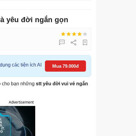
 và yêu đời ngắn gọn
ụng các tiện ích AI
Mua 79.000đ
hợp cho bạn những
stt yêu đời vui vẻ ngắn
Advertisement