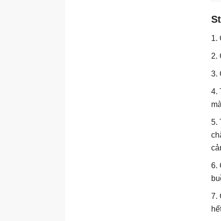
St
1.
2.
3.
4.
mà
5.
ch
cả
6.
bu
7.
hế