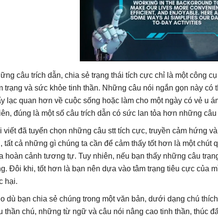
ững câu trích dẫn, chia sẻ trạng thái tích cực chỉ là một công c
m trạng và sức khỏe tinh thần. Những câu nói ngắn gọn này có t
ấy lạc quan hơn về cuộc sống hoặc làm cho một ngày có vẻ u ám
iên, đúng là một số câu trích dẫn có sức lan tỏa hơn những câu
i viết đã tuyển chọn những câu stt tích cực, truyền cảm hứng và 
i, tất cả những gì chúng ta cần để cảm thấy tốt hơn là một chút
a hoàn cảnh tương tự. Tuy nhiên, nếu bạn thấy những câu trạng
ng. Đôi khi, tốt hơn là bạn nên dựa vào tâm trạng tiêu cực của m
c hại.
o dù bạn chia sẻ chúng trong một văn bản, dưới dạng chú thích
u thần chú, những từ ngữ và câu nói nâng cao tinh thần, thúc 