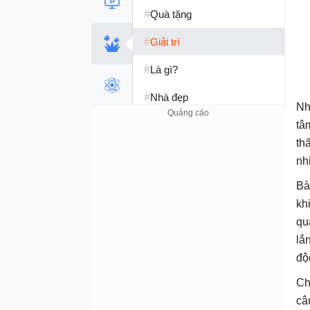
#
Quà tặng
#
Giải trí
#
Là gì?
#
Nhà đẹp
Nh
#
Tết 2026
tâ
th
#
Kỹ năng sống
nh
Bà
kh
qu
lắ
độ
Ch
câ