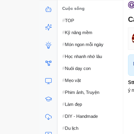
Cuộc sống
C
#
TOP
#
Kỹ năng mềm
#
Món ngon mỗi ngày
#
Học nhanh nhớ lâu
#
Nuôi dạy con
#
Mẹo vặt
St
ý 
#
Phim ảnh, Truyện
#
Làm đẹp
#
DIY - Handmade
#
Du lịch