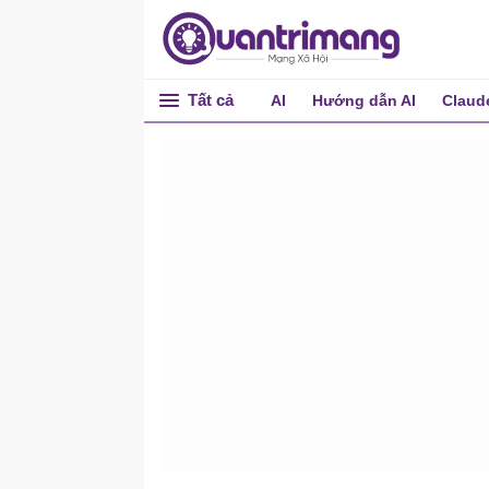
Tất cả
AI
Hướng dẫn AI
Claud