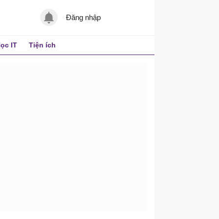
Đăng nhập
ọc IT
Tiện ích