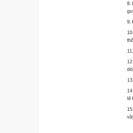
8.
gư
9.
10
thô
11
12
dò
13
14
lẽ
15
vậ