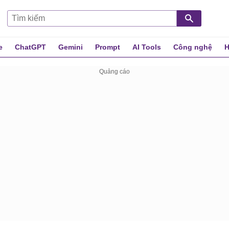
e
ChatGPT
Gemini
Prompt
AI Tools
Công nghệ
H