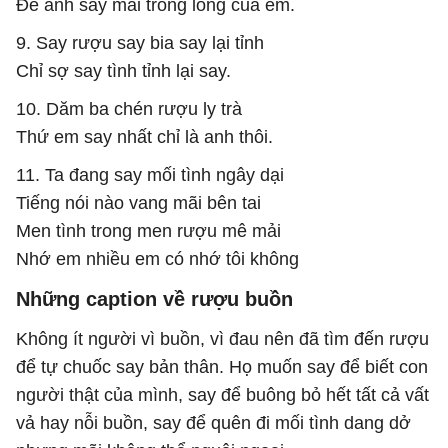
Để anh say mãi trong lòng của em.
9. Say rượu say bia say lại tỉnh
Chỉ sợ say tình tỉnh lại say.
10. Dăm ba chén rượu ly trà
Thứ em say nhất chỉ là anh thôi.
11. Ta đang say mối tình ngây dại
Tiếng nói nào vang mãi bên tai
Men tình trong men rượu mê mải
Nhớ em nhiều em có nhớ tôi không
Những caption về rượu buồn
Không ít người vì buồn, vì đau nên đã tìm đến rượu
để tự chuốc say bản thân. Họ muốn say để biết con
người thật của mình, say để buông bỏ hết tất cả vất
vả hay nỗi buồn, say để quên đi mối tình dang dở