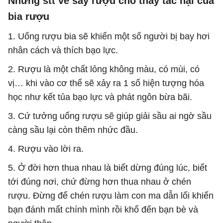
Những stt về say rượu cho thấy tác hại của
bia rượu
1. Uống rượu bia sẽ khiến một số người bị bay hơi
nhân cách và thích bạo lực.
2. Rượu là một chất lỏng không màu, có mùi, có
vị… khi vào cơ thể sẽ xảy ra 1 số hiện tượng hóa
học như kết tủa bạo lực và phát ngôn bừa bãi.
3. Cứ tưởng uống rượu sẽ giúp giải sầu ai ngờ sầu
càng sầu lại còn thêm nhức đầu.
4. Rượu vào lời ra.
5. Ở đời hơn thua nhau là biết dừng đúng lúc, biết
tới đúng nơi, chứ đừng hơn thua nhau ở chén
rượu. Đừng để chén rượu làm con ma dẫn lối khiến
bạn đánh mất chính mình rồi khổ đến bạn bè và