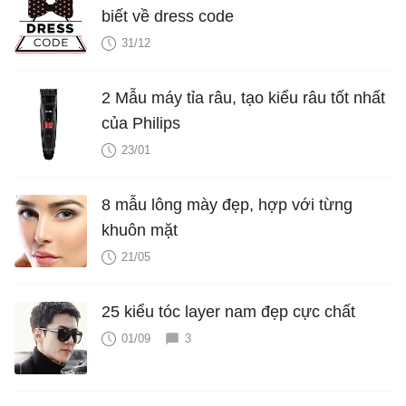
biết về dress code
31/12
2 Mẫu máy tỉa râu, tạo kiểu râu tốt nhất
của Philips
23/01
8 mẫu lông mày đẹp, hợp với từng
khuôn mặt
21/05
25 kiểu tóc layer nam đẹp cực chất
01/09
3