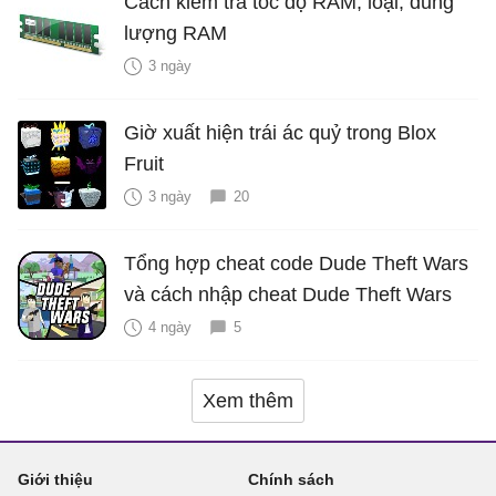
Cách kiểm tra tốc độ RAM, loại, dung
lượng RAM
3 ngày
Giờ xuất hiện trái ác quỷ trong Blox
Fruit
3 ngày
20
Tổng hợp cheat code Dude Theft Wars
và cách nhập cheat Dude Theft Wars
4 ngày
5
Xem thêm
Giới thiệu
Chính sách