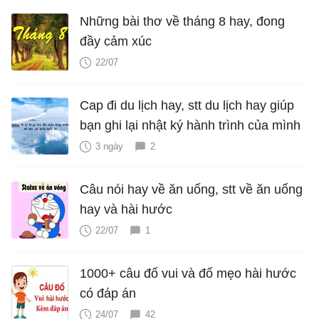
Những bài thơ về tháng 8 hay, đong
đầy cảm xúc
22/07
Cap đi du lịch hay, stt du lịch hay giúp
bạn ghi lại nhật ký hành trình của mình
3 ngày
2
Câu nói hay về ăn uống, stt về ăn uống
hay và hài hước
22/07
1
1000+ câu đố vui và đố mẹo hài hước
có đáp án
24/07
42