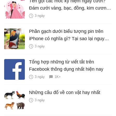
Tên gọi các mốc kỷ niệm ngày cưới?
Đám cưới vàng, bạc, đồng, kim cương
là bao nhiêu năm?
3 ngày
Phần gạch dưới biểu tượng pin trên
iPhone có nghĩa gì? Tại sao lại nguy
hiểm?
3 ngày
Tổng hợp những từ viết tắt trên
Facebook thông dụng nhất hiện nay
3 ngày
1K+
Những câu đố về con vật hay nhất
3 ngày