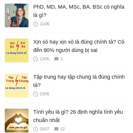
PhD, MD, MA, MSc, BA, BSc có nghĩa
là gì?
11/06
Xịn sò hay xịn xò là đúng chính tả? Có
đến 90% người dùng bị sai
13/06
1
Tập trung hay tập chung là đúng chính
tả?
23/05
Tình yêu là gì? 26 định nghĩa tình yêu
chuẩn nhất
03/07
12