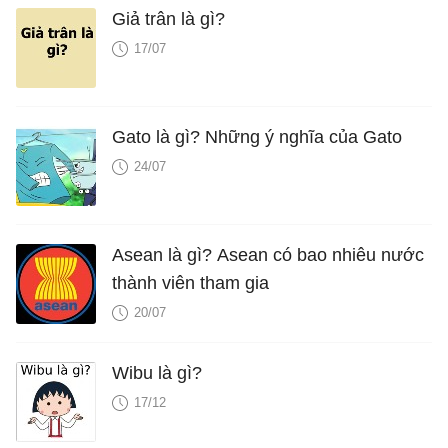
Giả trân là gì?
17/07
Gato là gì? Những ý nghĩa của Gato
24/07
Asean là gì? Asean có bao nhiêu nước
thành viên tham gia
20/07
Wibu là gì?
17/12