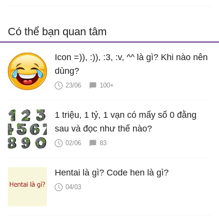
Có thể bạn quan tâm
Icon =)), :)), :3, :v, ^^ là gì? Khi nào nên
dùng?
23/06
100+
1 triệu, 1 tỷ, 1 vạn có mấy số 0 đằng
sau và đọc như thế nào?
02/06
83
Hentai là gì? Code hen là gì?
04/03