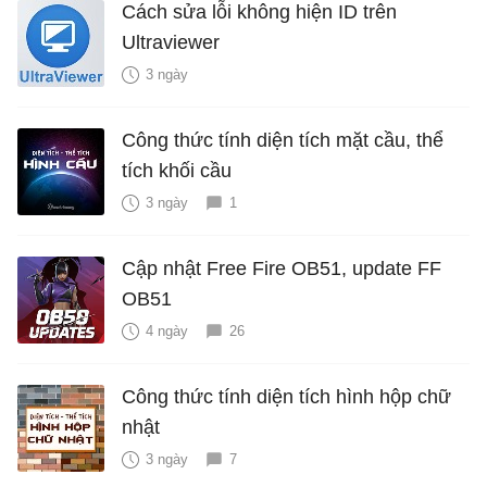
Cách sửa lỗi không hiện ID trên
Ultraviewer
3 ngày
Công thức tính diện tích mặt cầu, thể
tích khối cầu
3 ngày
1
Cập nhật Free Fire OB51, update FF
OB51
4 ngày
26
Công thức tính diện tích hình hộp chữ
nhật
3 ngày
7