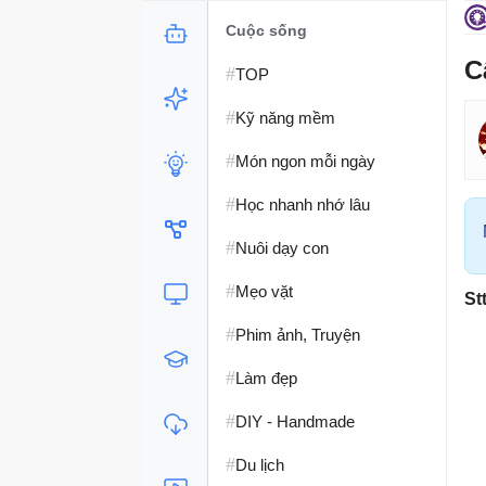
Cuộc sống
C
#
TOP
#
Kỹ năng mềm
#
Món ngon mỗi ngày
#
Học nhanh nhớ lâu
#
Nuôi dạy con
#
Mẹo vặt
St
#
Phim ảnh, Truyện
#
Làm đẹp
#
DIY - Handmade
#
Du lịch