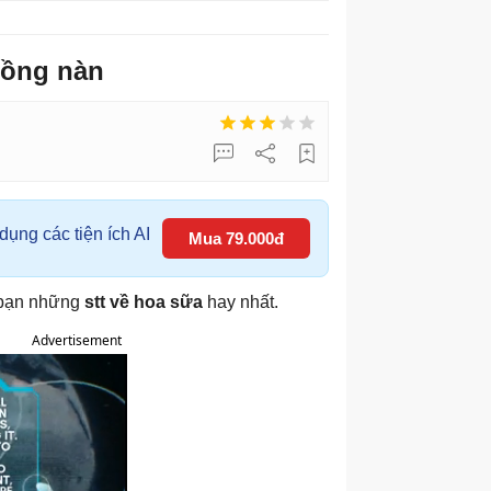
nồng nàn
ụng các tiện ích AI
Mua 79.000đ
o bạn những
stt về hoa sữa
hay nhất.
Advertisement