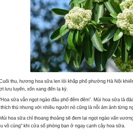
 Cuối thu, hương hoa sữa len lỏi khắp phố phường Hà Nội khiế
ợt lưu luyến, xốn xang đến lạ kỳ.
 “Hoa sữa vẫn ngọt ngào đầu phố đêm đêm". Mùi hoa sữa là đặc
t thích thú nhưng với nhiều người nó cũng là nỗi ám ảnh từng n
 Mùi hoa sữa chỉ thoang thoảng sẽ đem lại ngọt ngào vấn vương
ịu vô cùng” khi cửa sổ phòng bạn ở ngay cạnh cây hoa sữa.