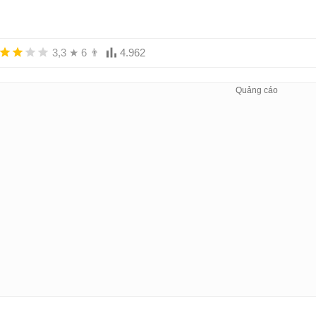
3,3
★
6
👨
4.962