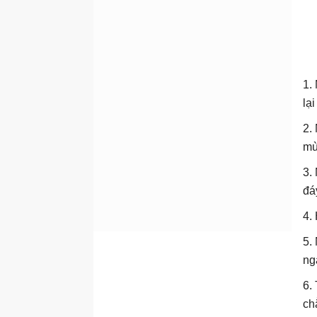
1.
lạ
2.
mù
3.
đá
4.
5.
ng
6.
ch