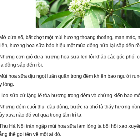
 Mở cửa sổ, bất chợt một mùi hương thoang thoảng, man mác, 
i lên, hương hoa sữa báo hiệu một mùa đông nữa lại sắp đến rồi
 Những cơn gió đưa hương hoa sữa len lỏi khắp các góc phố, c
a đông sắp đến rồi.
 Mùi hoa sữa dịu ngọt luẩn quẩn trong đêm khiến bao người rung
y lòng.
 Hoa sữa cứ lặng lẽ tỏa hương trong đêm và chứng kiến bao mố
 Những đêm cuối thu, đầu đông, bước ra phố là thấy hương nồn
ày xưa nào đó vụt qua trong tâm trí ta.
 Thu Hà Nội tràn ngập mùi hoa sữa làm lòng ta bồi hồi xao xu
ẳng thể gọi tên về một ai đó.