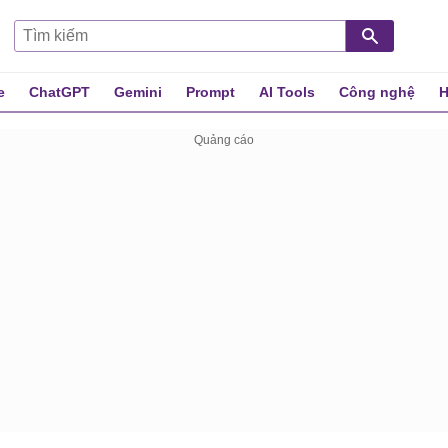
e
ChatGPT
Gemini
Prompt
AI Tools
Công nghệ
H