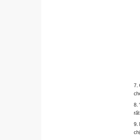
7.
ch
8.
rấ
9.
ch