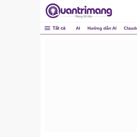
Tất cả
AI
Hướng dẫn AI
Claud