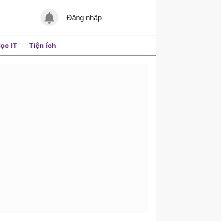
Đăng nhập
ọc IT
Tiện ích