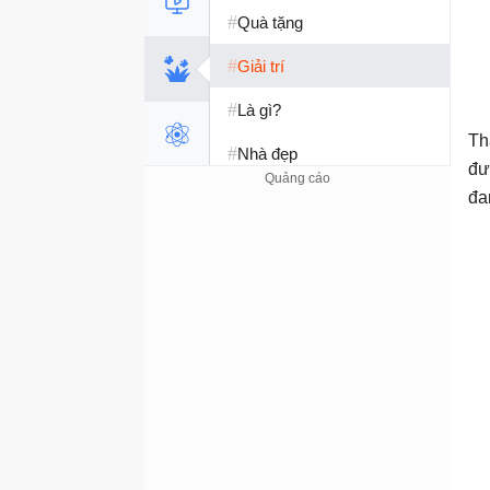
#
Quà tặng
#
Giải trí
#
Là gì?
Th
#
Nhà đẹp
đư
#
Tết 2026
đa
#
Kỹ năng sống