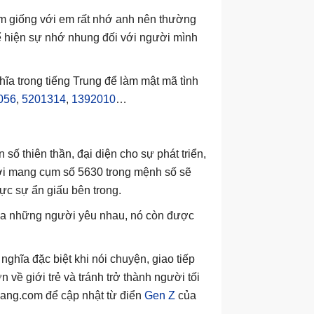
m giống với em rất nhớ anh nên thường
ể hiện sự nhớ nhung đối với người mình
hĩa trong tiếng Trung để làm mật mã tình
056
,
5201314
,
1392010
…
ố thiên thần, đại diện cho sự phát triển,
ời mang cụm số 5630 trong mệnh số sẽ
ực sự ẩn giấu bên trong.
của những người yêu nhau, nó còn được
nghĩa đặc biệt khi nói chuyện, giao tiếp
ề giới trẻ và tránh trở thành người tối
mang.com để cập nhật từ điển
Gen Z
của