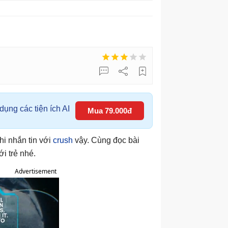
ụng các tiện ích AI
Mua 79.000đ
hi nhắn tin với
crush
vậy. Cùng đọc bài
ới trẻ nhé.
Advertisement