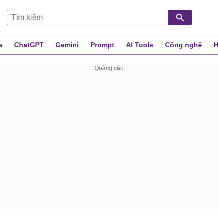
e
ChatGPT
Gemini
Prompt
AI Tools
Công nghệ
H