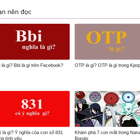
ạn nên đọc
 là gì? Bbi là gì trên Facebook?
OTP là gì? OTP là gì trong Kpo
1 là gì? Ý nghĩa của con số 831
Khám phá 7 con mắt trong Naru
ng tình yêu
Boruto