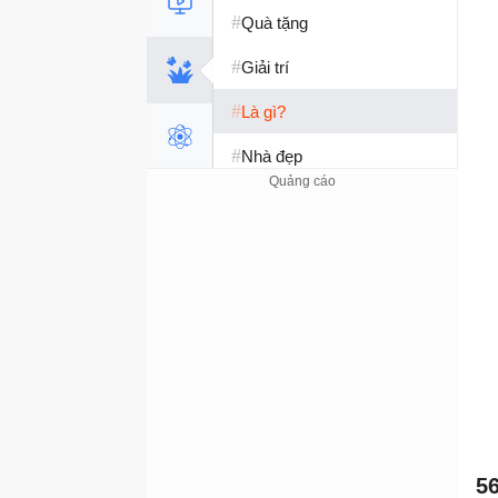
#
Quà tặng
#
Giải trí
#
Là gì?
#
Nhà đẹp
#
Tết 2026
#
Kỹ năng sống
56