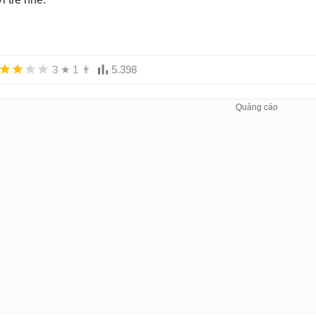
3
★
1
👨
5.398