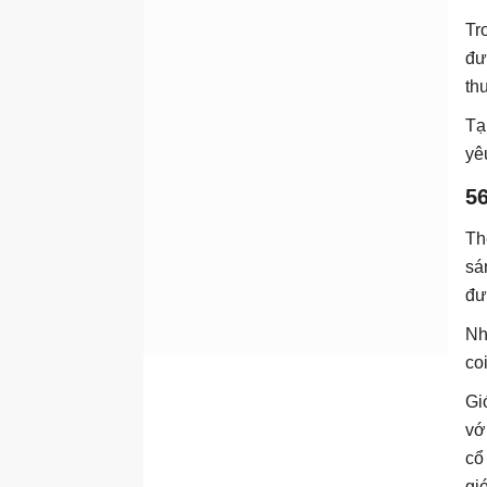
Tr
đư
th
Tạ
yê
56
Th
sá
đư
Nh
co
Gi
vớ
cổ
giớ