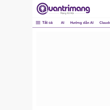
Tất cả
AI
Hướng dẫn AI
Claud