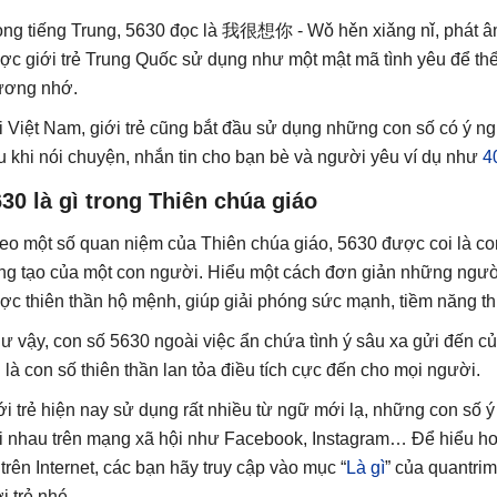
ong tiếng Trung, 5630 đọc là 我很想你 - Wǒ hěn xiǎng nǐ, phát â
ợc giới trẻ Trung Quốc sử dụng như một mật mã tình yêu để th
ương nhớ.
i Việt Nam, giới trẻ cũng bắt đầu sử dụng những con số có ý ng
u khi nói chuyện, nhắn tin cho bạn bè và người yêu ví dụ như
4
30 là gì trong Thiên chúa giáo
eo một số quan niệm của Thiên chúa giáo, 5630 được coi là con s
ng tạo của một con người. Hiểu một cách đơn giản những ngư
ợc thiên thần hộ mệnh, giúp giải phóng sức mạnh, tiềm năng th
ư vậy, con số 5630 ngoài việc ẩn chứa tình ý sâu xa gửi đến 
i là con số thiên thần lan tỏa điều tích cực đến cho mọi người.
ới trẻ hiện nay sử dụng rất nhiều từ ngữ mới lạ, những con số ý 
i nhau trên mạng xã hội như Facebook, Instagram… Để hiểu hơn v
 trên Internet, các bạn hãy truy cập vào mục “
Là gì
” của quantri
i trẻ nhé.