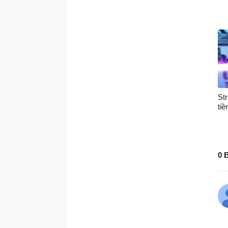
St
tiề
0 