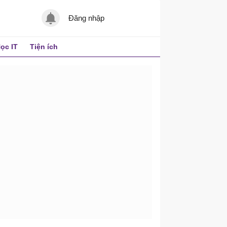
Đăng nhập
ọc IT
Tiện ích