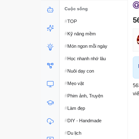
Cuộc sống
5
#
TOP
#
Kỹ năng mềm
#
Món ngon mỗi ngày
#
Học nhanh nhớ lâu
#
Nuôi dạy con
#
Mẹo vặt
56
vi
#
Phim ảnh, Truyện
#
Làm đẹp
#
DIY - Handmade
#
Du lịch