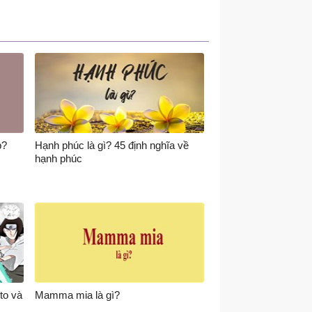
p?
Hạnh phúc là gì? 45 định nghĩa về
hạnh phúc
to và
Mamma mia là gì?