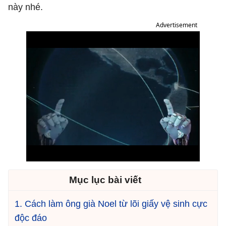
này nhé.
Advertisement
Mục lục bài viết
1. Cách làm ông già Noel từ lõi giấy vệ sinh cực
độc đáo