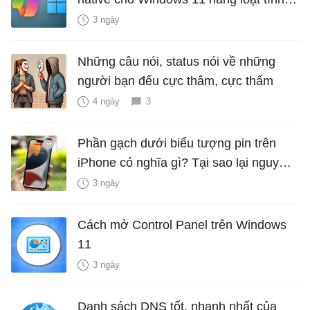
năng mới Hữu Ích
3 ngày
Những câu nói, status nói về những
người bạn đểu cực thâm, cực thấm
4 ngày
3
Phần gạch dưới biểu tượng pin trên
iPhone có nghĩa gì? Tại sao lại nguy
hiểm?
3 ngày
Cách mở Control Panel trên Windows
11
3 ngày
Danh sách DNS tốt, nhanh nhất của