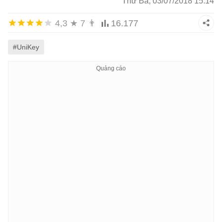
Thứ Ba, 03/07/2018 15:14
4,3
★
7
👨
16.177
#UniKey