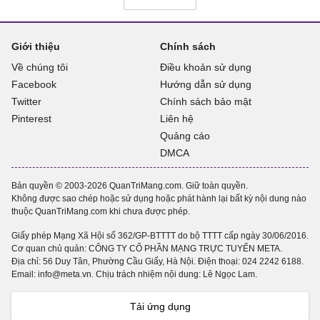
Giới thiệu
Chính sách
Về chúng tôi
Điều khoản sử dụng
Facebook
Hướng dẫn sử dụng
Twitter
Chính sách bảo mật
Pinterest
Liên hệ
Quảng cáo
DMCA
Bản quyền © 2003-2026 QuanTriMang.com. Giữ toàn quyền.
Không được sao chép hoặc sử dụng hoặc phát hành lại bất kỳ nội dung nào
thuộc QuanTriMang.com khi chưa được phép.
Giấy phép Mạng Xã Hội số 362/GP-BTTTT do bộ TTTT cấp ngày 30/06/2016.
Cơ quan chủ quản: CÔNG TY CỔ PHẦN MẠNG TRỰC TUYẾN META.
Địa chỉ: 56 Duy Tân, Phường Cầu Giấy, Hà Nội. Điện thoại:
024 2242 6188
.
Email: info@meta.vn. Chịu trách nhiệm nội dung: Lê Ngọc Lam.
Tải ứng dụng