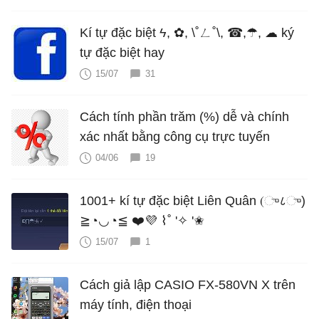
Kí tự đặc biệt ϟ, ✿, \˚ㄥ˚\, ☎,☂, ☁ ký
tự đặc biệt hay
15/07
31
Cách tính phần trăm (%) dễ và chính
xác nhất bằng công cụ trực tuyến
04/06
19
1001+ kí tự đặc biệt Liên Quân (ு८ு)
≧◔◡◔≦ ❤️💜 ⌇˚ '✧ '✬
15/07
1
Cách giả lập CASIO FX-580VN X trên
máy tính, điện thoại