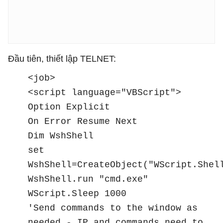
Đầu tiên, thiết lập TELNET:
<job>
<script language="VBScript">
Option Explicit
On Error Resume Next
Dim WshShell
set
WshShell=CreateObject("WScript.Shel
WshShell.run "cmd.exe"
WScript.Sleep 1000
'Send commands to the window as
needed - IP and commands need to