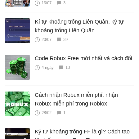
16/07
3
Kí tự khoảng trống Liên Quân, ký tự
khoảng trống Liên Quân
20/07
39
Code Robux Free mới nhất và cách đổi
4 ngày
13
Cách nhận Robux miễn phí, nhận
Robux miễn phí trong Roblox
28/02
1
Ký tự khoảng trống FF là gì? Cách tạo