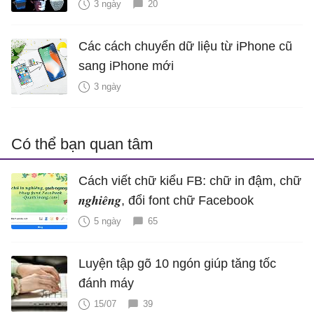
3 ngày
20
Các cách chuyển dữ liệu từ iPhone cũ
sang iPhone mới
3 ngày
Có thể bạn quan tâm
Cách viết chữ kiểu FB: chữ in đậm, chữ
𝒏𝒈𝒉𝒊𝒆̂𝒏𝒈, đổi font chữ Facebook
5 ngày
65
Luyện tập gõ 10 ngón giúp tăng tốc
đánh máy
15/07
39