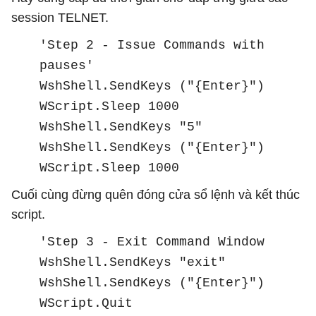
session TELNET.
'Step 2 - Issue Commands with
pauses'
WshShell.SendKeys ("{Enter}")
WScript.Sleep 1000
WshShell.SendKeys "5"
WshShell.SendKeys ("{Enter}")
WScript.Sleep 1000
Cuối cùng đừng quên đóng cửa sổ lệnh và kết thúc
script.
'Step 3 - Exit Command Window
WshShell.SendKeys "exit"
WshShell.SendKeys ("{Enter}")
WScript.Quit