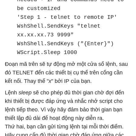
be customized
'Step 1 - telnet to remote IP'
WshShell.SendKeys "telnet
xx.xx.xx.73 9999"
WshShell.SendKeys ("{Enter}")
WScript.Sleep 1000
Đoạn mã trên sẽ tự động mở một cửa sổ lệnh, sau
đó TELNET đến các thiết bị cụ thể trên cổng cần
kết nối. Thay thế "
x
" bởi IP của bạn.
Lệnh
sleep
sẽ cho phép đủ thời gian chờ đợi đến
khi thiết bị được đáp ứng và nhắc nhở script cho
lệnh tiếp theo. Vì vậy hãy đảm bảo thời gian bạn
thiết lập đủ dài để hoạt động này diễn ra.
Thứ hai, bạn cần gửi từng lệnh tại mỗi thời điểm.
Hãy cung cấp đủ thời gian chờ đáp ứng giữa các