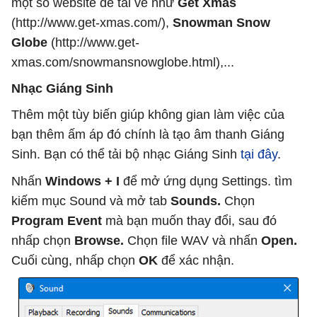
một số website để tải về như
Get Xmas
(http://www.get-xmas.com/),
Snowman Snow
Globe
(http://www.get-
xmas.com/snowmansnowglobe.html),...
Nhạc Giáng Sinh
Thêm một tùy biến giúp không gian làm việc của
bạn thêm ấm áp đó chính là tạo âm thanh Giáng
Sinh. Bạn có thể tải bộ nhạc Giáng Sinh
tại đây
.
Nhấn
Windows + I
để mở ứng dụng Settings. tìm
kiếm mục Sound và mở tab
Sounds.
Chọn
Program Event
mà bạn muốn thay đổi, sau đó
nhấp chọn
Browse.
Chọn file WAV và nhấn
Open.
Cuối cùng, nhấp chọn
OK
để xác nhận.