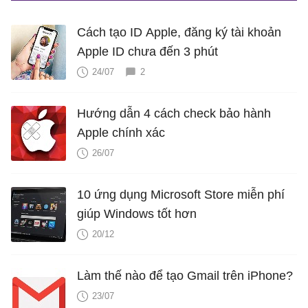
Cách tạo ID Apple, đăng ký tài khoản
Apple ID chưa đến 3 phút
24/07
2
Hướng dẫn 4 cách check bảo hành
Apple chính xác
26/07
10 ứng dụng Microsoft Store miễn phí
giúp Windows tốt hơn
20/12
Làm thế nào để tạo Gmail trên iPhone?
23/07