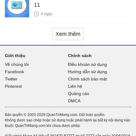
11
4 ngày
Xem thêm
Giới thiệu
Chính sách
Về chúng tôi
Điều khoản sử dụng
Facebook
Hướng dẫn sử dụng
Twitter
Chính sách bảo mật
Pinterest
Liên hệ
Quảng cáo
DMCA
Bản quyền © 2003-2026 QuanTriMang.com. Giữ toàn quyền.
Không được sao chép hoặc sử dụng hoặc phát hành lại bất kỳ nội dung nào
thuộc QuanTriMang.com khi chưa được phép.
Giấy phép Mạng Xã Hội số 362/GP-BTTTT do bộ TTTT cấp ngày 30/06/2016.