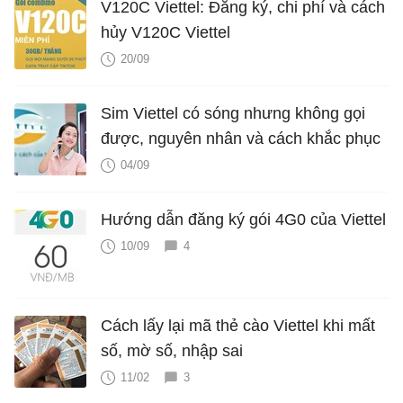
V120C Viettel: Đăng ký, chi phí và cách
hủy V120C Viettel
20/09
Sim Viettel có sóng nhưng không gọi
được, nguyên nhân và cách khắc phục
04/09
Hướng dẫn đăng ký gói 4G0 của Viettel
10/09
4
Cách lấy lại mã thẻ cào Viettel khi mất
số, mờ số, nhập sai
11/02
3