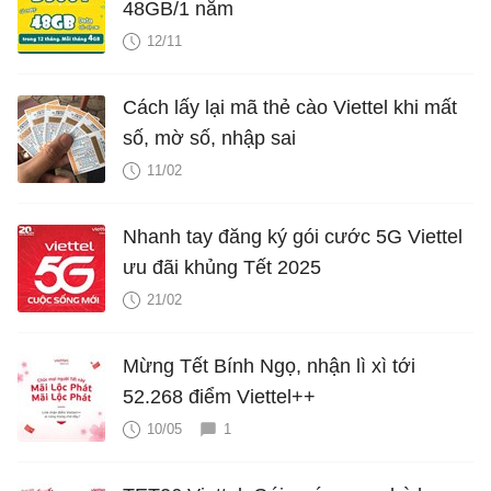
48GB/1 năm
12/11
Cách lấy lại mã thẻ cào Viettel khi mất
số, mờ số, nhập sai
11/02
Nhanh tay đăng ký gói cước 5G Viettel
ưu đãi khủng Tết 2025
21/02
Mừng Tết Bính Ngọ, nhận lì xì tới
52.268 điểm Viettel++
10/05
1