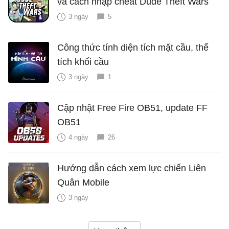
và cách nhập cheat Dude Theft Wars
3 ngày
5
Công thức tính diện tích mặt cầu, thể
tích khối cầu
3 ngày
1
Cập nhật Free Fire OB51, update FF
OB51
4 ngày
26
Hướng dẫn cách xem lực chiến Liên
Quân Mobile
3 ngày