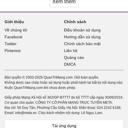
Xem thêm
Giới thiệu
Chính sách
Về chúng tôi
Điều khoản sử dụng
Facebook
Hướng dẫn sử dụng
Twitter
Chính sách bảo mật
Pinterest
Liên hệ
Quảng cáo
DMCA
Bản quyền © 2003-2026 QuanTriMang.com. Giữ toàn quyền.
Không được sao chép hoặc sử dụng hoặc phát hành lại bất kỳ nội dung nào
thuộc QuanTriMang.com khi chưa được phép.
Giấy phép Mạng Xã Hội số 362/GP-BTTTT do bộ TTTT cấp ngày 30/06/2016.
Cơ quan chủ quản: CÔNG TY CỔ PHẦN MẠNG TRỰC TUYẾN META.
Địa chỉ: 56 Duy Tân, Phường Cầu Giấy, Hà Nội. Điện thoại:
024 2242 6188
.
Email: info@meta.vn. Chịu trách nhiệm nội dung: Lê Ngọc Lam.
Tải ứng dụng