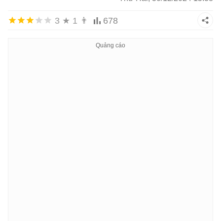
3
★
1
👨
678