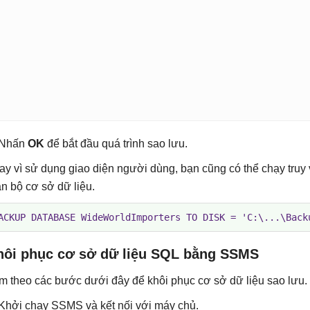
 Nhấn
OK
để bắt đầu quá trình sao lưu.
ay vì sử dụng giao diện người dùng, bạn cũng có thể chạy truy
àn bộ cơ sở dữ liệu.
ACKUP DATABASE WideWorldImporters TO DISK = 'C:\...\Back
hôi phục cơ sở dữ liệu SQL bằng SSMS
m theo các bước dưới đây để khôi phục cơ sở dữ liệu sao lưu.
 Khởi chạy SSMS và kết nối với máy chủ.