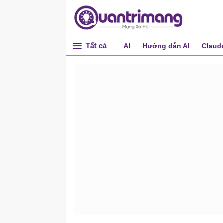
Tất cả
AI
Hướng dẫn AI
Claud