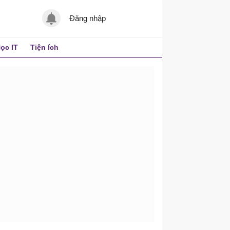
Đăng nhập
ọc IT
Tiện ích