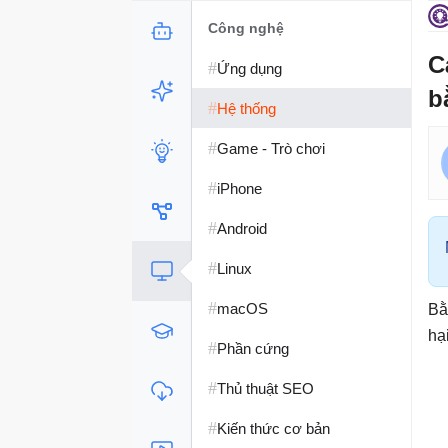
Công nghệ
C
#
Ứng dụng
b
#
Hệ thống
#
Game - Trò chơi
#
iPhone
#
Android
#
Linux
#
macOS
Bằ
hạ
#
Phần cứng
#
Thủ thuật SEO
#
Kiến thức cơ bản