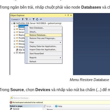
 Trong ngăn bên trái, nhấp chuột phải vào node
Databases
và 
Menu Restore Database
 Trong
Source
, chọn
Devices
và nhấp vào nút ba chấm (...) để