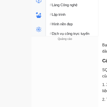
#
Làng Công nghệ
#
Lập trình
#
Hình nền đẹp
#
Dịch vụ công trực tuyến
#
Dịch vụ nhà mạng
Bạ
dà
#
Ví điện tử - Ngân hàng
C
#
Chụp ảnh - Quay phim
SQ
#
Raspberry Pi
củ
#
Đồng hồ thông minh
1.
#
Nền tảng Web
liệ
2.