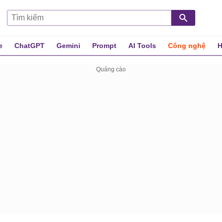
e
ChatGPT
Gemini
Prompt
AI Tools
Công nghệ
H