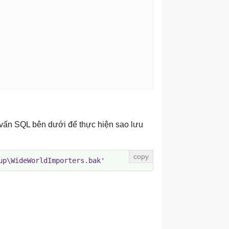
 vấn SQL bên dưới để thực hiện sao lưu
up\WideWorldImporters.bak'