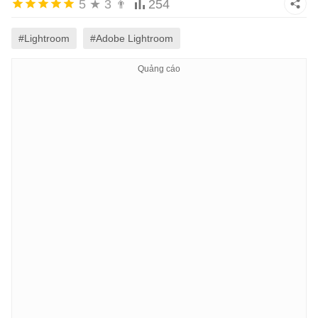
5
★
3
👨
254
#Lightroom
#Adobe Lightroom