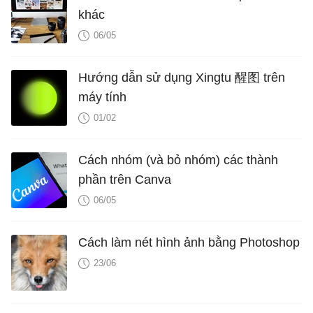
khác
06/05
Hướng dẫn sử dụng Xingtu 醒图 trên
máy tính
01/02
Cách nhóm (và bỏ nhóm) các thành
phần trên Canva
06/05
Cách làm nét hình ảnh bằng Photoshop
23/06