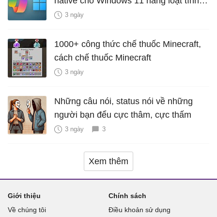
native cho Windows 11 hàng loạt tính
năng mới Hữu Ích
3 ngày
1000+ công thức chế thuốc Minecraft,
cách chế thuốc Minecraft
3 ngày
Những câu nói, status nói về những
người bạn đểu cực thâm, cực thấm
3 ngày
3
Xem thêm
Giới thiệu
Chính sách
Về chúng tôi
Điều khoản sử dụng