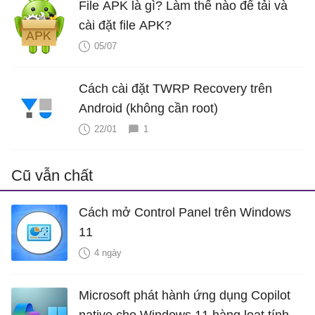
File APK là gì? Làm thế nào để tải và
cài đặt file APK?
05/07
Cách cài đặt TWRP Recovery trên
Android (không cần root)
22/01
1
Cũ vẫn chất
Cách mở Control Panel trên Windows
11
4 ngày
Microsoft phát hành ứng dụng Copilot
native cho Windows 11 hàng loạt tính