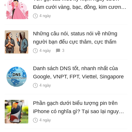
Đám cưới vàng, bạc, đồng, kim cương
là bao nhiêu năm?
4 ngày
Những câu nói, status nói về những
người bạn đểu cực thâm, cực thấm
4 ngày
3
Danh sách DNS tốt, nhanh nhất của
Google, VNPT, FPT, Viettel, Singapore
4 ngày
Phần gạch dưới biểu tượng pin trên
iPhone có nghĩa gì? Tại sao lại nguy
hiểm?
4 ngày