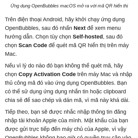
Ứng dụng OpenBubbles macOS mở ra với mã QR hiển thị
Trên điện thoại Android, hãy khởi chạy ứng dụng
OpenBubbles, sau đó nhấn
Next
để xem menu
hướng dẫn. Chọn tùy chọn
Self-hosted
, sau đó
chọn
Scan Code
để quét mã QR hiển thị trên máy
Mac.
Nếu vì lý do nào đó bạn không thể quét mã, hãy
chọn
Copy Activation Code
trên máy Mac và nhập
thủ công mã đó vào ứng dụng OpenBubbles. Bạn
có thể sử dụng ứng dụng nhắn tin hoặc clipboard
chia sẻ để sao chép và dán mã, vì mã này khá dài.
Tiếp theo, bạn sẽ được nhắc nhập thông tin đăng
nhập tài khoản Apple của mình. Mật khẩu của bạn
được gửi trực tiếp đến máy chủ của Apple, vì vậy
OpenBubbles không bao giờ có quyền truy cập vào