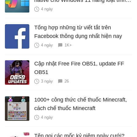
năng mới Hữu Ích
4 ngày
Tổng hợp những từ viết tắt trên
Facebook thông dụng nhất hiện nay
4 ngày
1K+
Cập nhật Free Fire OB51, update FF
OB51
3 ngày
26
1000+ công thức chế thuốc Minecraft,
cách chế thuốc Minecraft
4 ngày
Tên gọi các mốc kỷ niệm ngày cưới?