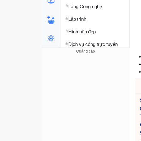
#
Làng Công nghệ
#
Lập trình
#
Hình nền đẹp
#
Dịch vụ công trực tuyến
#
Dịch vụ nhà mạng
#
Ví điện tử - Ngân hàng
#
Chụp ảnh - Quay phim
#
Raspberry Pi
#
Đồng hồ thông minh
#
Nền tảng Web