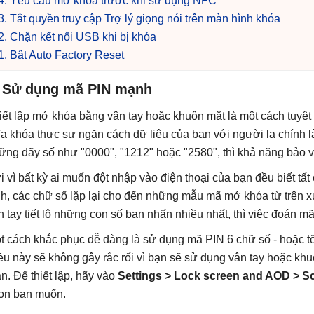
4. Yêu cầu mở khóa trước khi sử dụng NFC
3. Tắt quyền truy cập Trợ lý giọng nói trên màn hình khóa
2. Chặn kết nối USB khi bị khóa
1. Bật Auto Factory Reset
. Sử dụng mã PIN mạnh
iết lập mở khóa bằng vân tay hoặc khuôn mặt là một cách tuyệt
ìa khóa thực sự ngăn cách dữ liệu của bạn với người lạ chính
ững dãy số như "0000", "1212" hoặc "2580", thì khả năng bảo 
i vì bất kỳ ai muốn đột nhập vào điện thoại của bạn đều biết t
nh, các chữ số lặp lại cho đến những mẫu mã mở khóa từ trên 
n tay tiết lộ những con số bạn nhấn nhiều nhất, thì việc đoán m
t cách khắc phục dễ dàng là sử dụng mã PIN 6 chữ số - hoặc t
ều này sẽ không gây rắc rối vì bạn sẽ sử dụng vân tay hoặc khu
an. Để thiết lập, hãy vào
Settings > Lock screen and AOD > Sc
ọn bạn muốn.