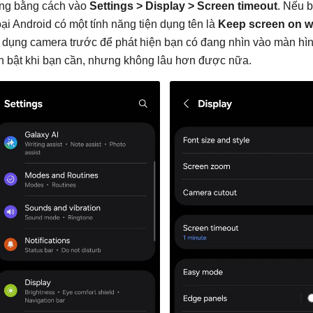
ng bằng cách vào
Settings > Display > Screen timeout
. Nếu b
oại Android có một tính năng tiện dụng tên là
Keep screen on w
 dụng camera trước để phát hiện bạn có đang nhìn vào màn hìn
n bật khi bạn cần, nhưng không lâu hơn được nữa.