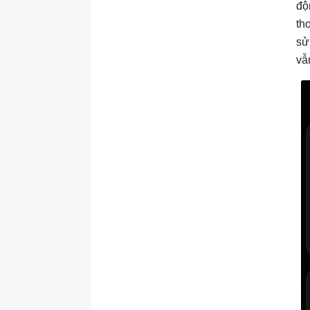
độ
th
sử
vẫ