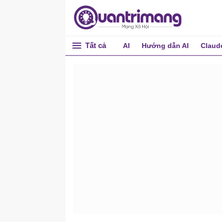
Tất cả
AI
Hướng dẫn AI
Claud