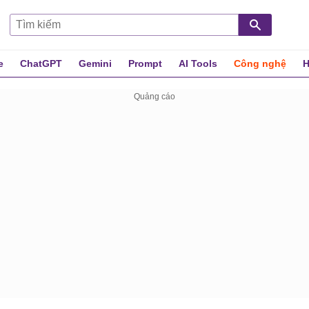
e
ChatGPT
Gemini
Prompt
AI Tools
Công nghệ
H