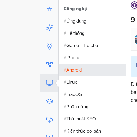
Công nghệ
9
#
Ứng dụng
#
Hệ thống
#
Game - Trò chơi
#
iPhone
#
Android
#
Linux
Đi
bạ
#
macOS
ch
#
Phần cứng
#
Thủ thuật SEO
#
Kiến thức cơ bản