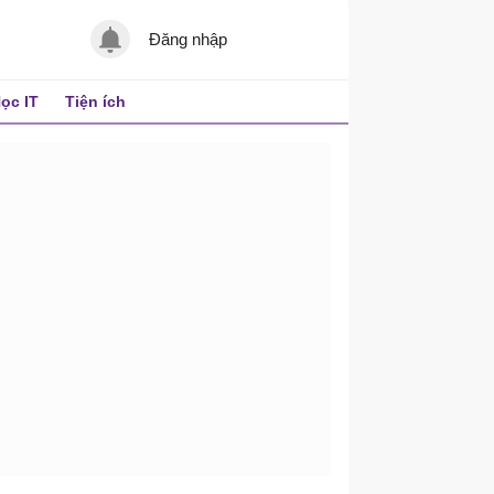
Đăng nhập
ọc IT
Tiện ích