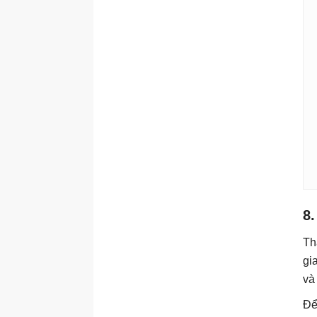
8.
Th
gi
và
Để