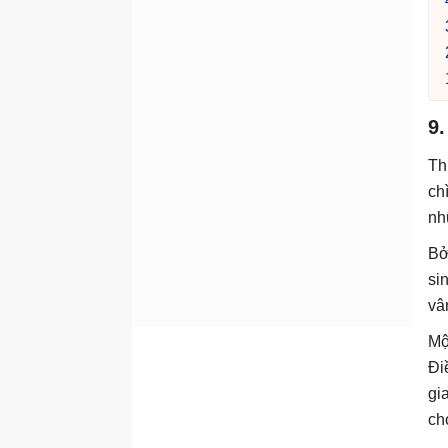
9
Th
ch
nh
Bở
si
vâ
Mộ
Đi
gi
ch