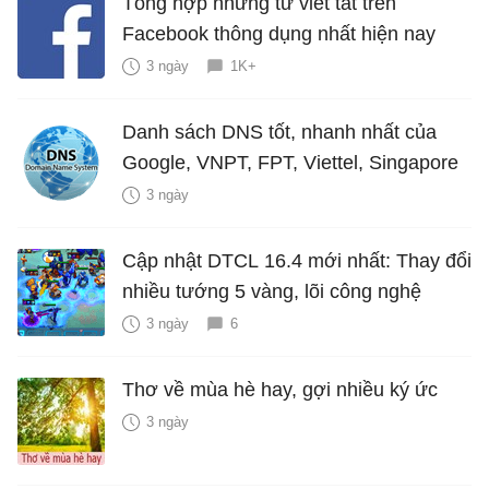
Tổng hợp những từ viết tắt trên
Facebook thông dụng nhất hiện nay
3 ngày
1K+
Danh sách DNS tốt, nhanh nhất của
Google, VNPT, FPT, Viettel, Singapore
3 ngày
Cập nhật DTCL 16.4 mới nhất: Thay đổi
nhiều tướng 5 vàng, lõi công nghệ
3 ngày
6
Thơ về mùa hè hay, gợi nhiều ký ức
3 ngày