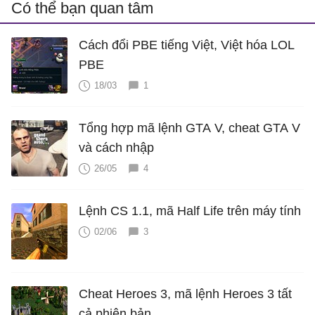
Có thể bạn quan tâm
Cách đổi PBE tiếng Việt, Việt hóa LOL
PBE
18/03
1
Tổng hợp mã lệnh GTA V, cheat GTA V
và cách nhập
26/05
4
Lệnh CS 1.1, mã Half Life trên máy tính
02/06
3
Cheat Heroes 3, mã lệnh Heroes 3 tất
cả phiên bản