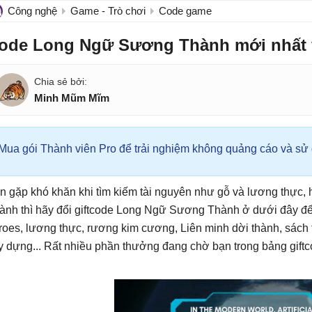
Công nghệ
Game - Trò chơi
Code game
ode Long Ngữ Sương Thành mới nhất v
Minh Mũm Mĩm
Mua gói Thành viên Pro để trải nghiệm không quảng cáo và sử d
n gặp khó khăn khi tìm kiếm tài nguyên như gỗ và lương thực
ành thì hãy đổi giftcode Long Ngữ Sương Thành ở dưới đây để 
roes, lương thực, rương kim cương, Liên minh dời thành, sách t
y dựng... Rất nhiều phần thưởng đang chờ bạn trong bảng gi