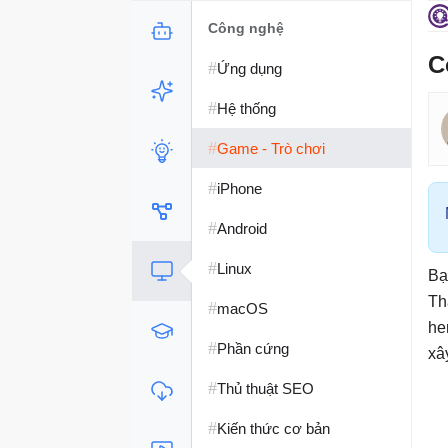
Công nghệ
C
#
Ứng dụng
#
Hệ thống
#
Game - Trò chơi
#
iPhone
#
Android
#
Linux
Bạ
Th
#
macOS
he
#
Phần cứng
xâ
#
Thủ thuật SEO
#
Kiến thức cơ bản