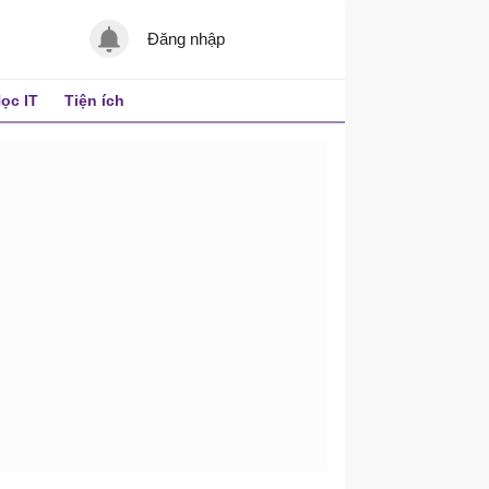
Đăng nhập
ọc IT
Tiện ích