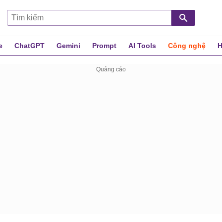
e
ChatGPT
Gemini
Prompt
AI Tools
Công nghệ
H