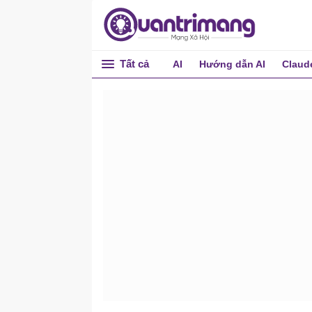
Tất cả
AI
Hướng dẫn AI
Claud