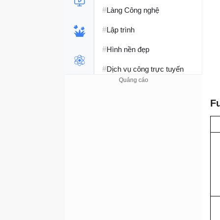
#
Làng Công nghệ
#
Lập trình
#
Hình nền đẹp
#
Dịch vụ công trực tuyến
#
Dịch vụ nhà mạng
F
#
Ví điện tử - Ngân hàng
#
Chụp ảnh - Quay phim
#
Raspberry Pi
#
Đồng hồ thông minh
#
Nền tảng Web