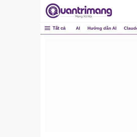
Tất cả
AI
Hướng dẫn AI
Claud