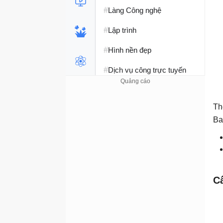
#
Làng Công nghệ
#
Lập trình
#
Hình nền đẹp
#
Dịch vụ công trực tuyến
#
Dịch vụ nhà mạng
Th
#
Ví điện tử - Ngân hàng
Ba
#
Chụp ảnh - Quay phim
#
Raspberry Pi
#
Đồng hồ thông minh
Cấ
#
Nền tảng Web