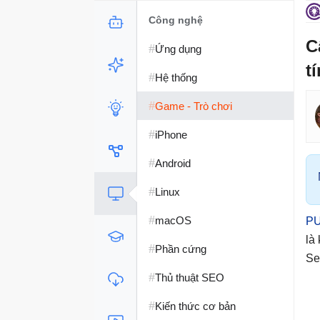
Công nghệ
C
#
Ứng dụng
t
#
Hệ thống
#
Game - Trò chơi
#
iPhone
#
Android
#
Linux
#
macOS
P
là
#
Phần cứng
Se
#
Thủ thuật SEO
#
Kiến thức cơ bản