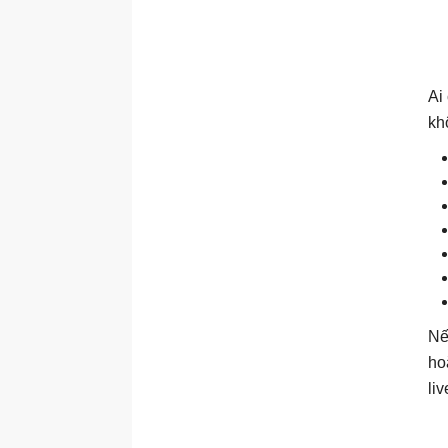
Ai
kh
Nế
ho
li