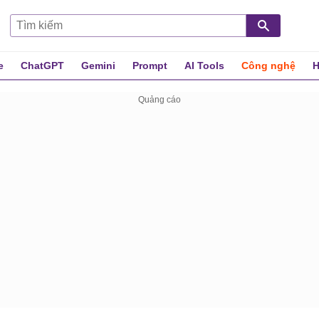
e
ChatGPT
Gemini
Prompt
AI Tools
Công nghệ
H