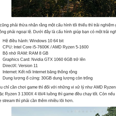
 cũng phải thừa nhận rằng một cấu hình tối thiểu thì trải nghiệ
ông phải ngoại lệ. Dưới đây là cấu hình giúp bạn có một trải n
Hệ điều hành: Windows 10 64 bit
CPU: Intel Core i5-7600K / AMD Ryzen 5-1600
Bộ nhớ RAM: RAM 8 GB
Graphics Card: Nvidia GTX 1060 6GB trở lên
DirectX: Version 11
Internet: Kết nối Internet băng thông rộng
Dung lượng ổ cứng: 30GB dung lượng còn trống
u chỉ cần chơi game thì đối với những vi xử lý như AMD Ryzen 5
ặc Ryzen 3 1300X 4 lõi/4 luồng thì game đều chạy tốt. Còn nế
ve stream thì phải cần thêm nhiều lõi hơn.