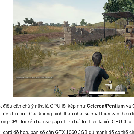
t điều cần chú ý nữa là CPU lõi kép như
Celeron/Pentium
và
n đề khi chơi. Các khung hình thấp nhất sẽ xuất hiện vào thời 
ững CPU lõi kép bạn sẽ gặp nhiều bất lợi hơn là với CPU 4 lõi.
i card đồ họa, bạn sẽ cần GTX 1060 3GB đủ mạnh để có thể ch