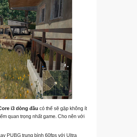
Core i3 dòng đầu
có thể sẽ gặp không ít
điểm quan trọng nhất game. Cho nên với
ạy PUBG trung bình 60fps với Ultra