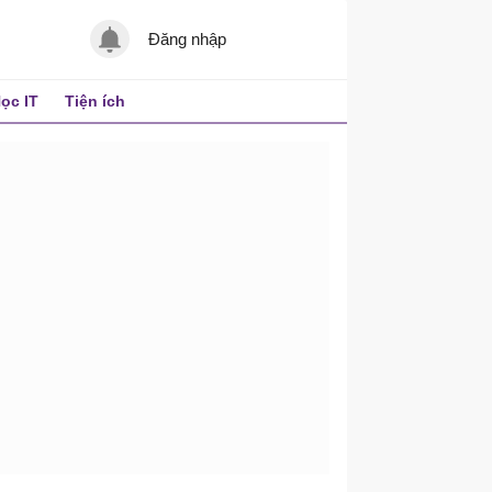
Đăng nhập
ọc IT
Tiện ích