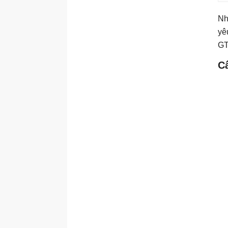
Nh
yê
GT
C