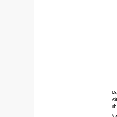
Mộ
vấ
nh
Vớ