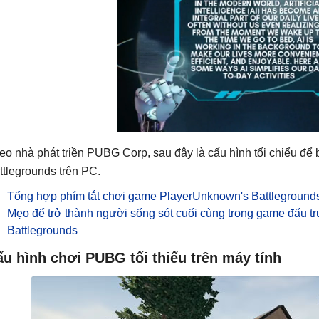
eo nhà phát triền PUBG Corp, sau đây là cấu hình tối chiểu để
ttlegrounds trên PC.
Tổng hợp phím tắt chơi game PlayerUnknown's Battleground
Mẹo để trở thành người sống sót cuối cùng trong game đấu t
Battlegrounds
u hình chơi PUBG tối thiểu trên máy tính