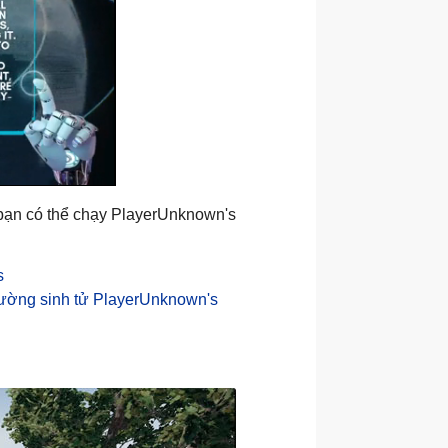
 bạn có thể chạy PlayerUnknown's
s
rường sinh tử PlayerUnknown's