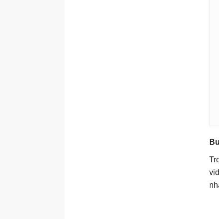
Bư
Tr
vi
nh