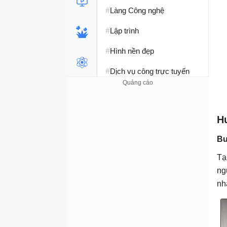
#
Làng Công nghệ
#
Lập trình
#
Hình nền đẹp
#
Dịch vụ công trực tuyến
#
Dịch vụ nhà mạng
#
Ví điện tử - Ngân hàng
H
#
Chụp ảnh - Quay phim
Bư
#
Raspberry Pi
Tạ
ng
#
Đồng hồ thông minh
nh
#
Nền tảng Web