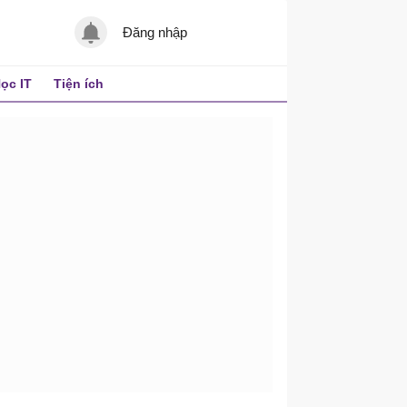
Đăng nhập
ọc IT
Tiện ích