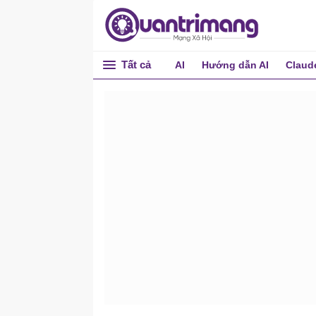
Tất cả
AI
Hướng dẫn AI
Claud