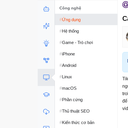
Công nghệ
C
#
Ứng dụng
#
Hệ thống
#
Game - Trò chơi
#
iPhone
#
Android
#
Linux
Ti
ng
#
macOS
tr
#
Phần cứng
để
vi
#
Thủ thuật SEO
#
Kiến thức cơ bản