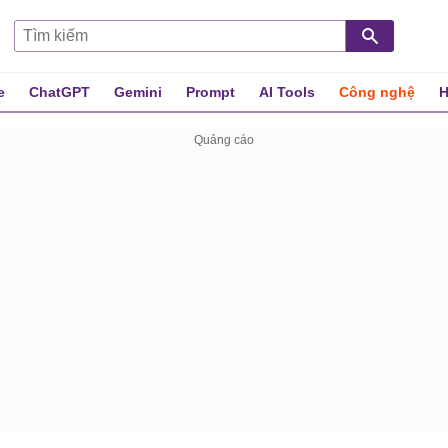
e
ChatGPT
Gemini
Prompt
AI Tools
Công nghệ
H