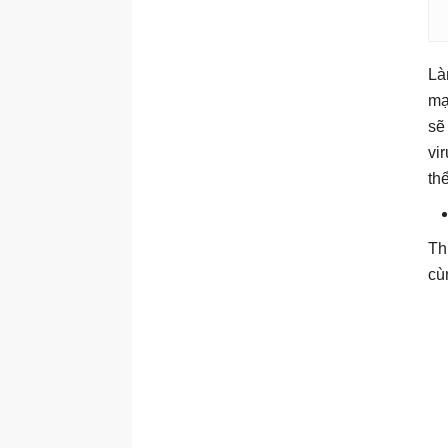
Là
mạ
sẽ
vi
th
Th
cù