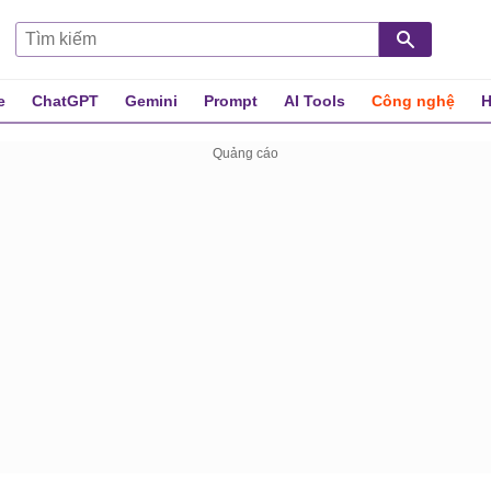
e
ChatGPT
Gemini
Prompt
AI Tools
Công nghệ
H