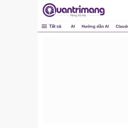
Tất cả
AI
Hướng dẫn AI
Claud