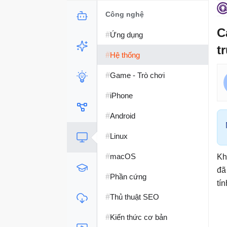
Công nghệ
C
#
Ứng dụng
t
#
Hệ thống
#
Game - Trò chơi
#
iPhone
#
Android
#
Linux
#
macOS
Kh
đã
#
Phần cứng
tí
#
Thủ thuật SEO
#
Kiến thức cơ bản