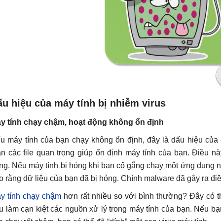
u hiệu của máy tính bị nhiễm virus
y tính chạy chậm, hoạt động không ổn định
u máy tính của bạn chạy không ổn định, đây là dấu hiệu của
ạn các file quan trọng giúp ổn định máy tính của bạn. Điều n
ng. Nếu máy tính bị hỏng khi bạn cố gắng chạy một ứng dụng nà
o rằng dữ liệu của bạn đã bị hỏng. Chính malware đã gây ra điề
y tính chạy chậm
hơn rất nhiều so với bình thường? Đây có t
u làm cạn kiệt các nguồn xử lý trong máy tính của bạn. Nếu 