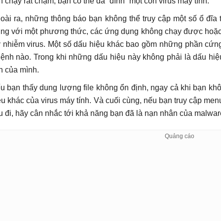
n chạy rất chậm, bạn có thể đã “dính” một con virus máy tính.
oài ra, những thông báo bạn không thể truy cập một số ổ đĩa 
ng với một phương thức, các ứng dụng không chạy được hoặc 
y nhiễm virus. Một số dấu hiệu khác bao gồm những phần cứng 
 lệnh nào. Trong khi những dấu hiệu này không phải là dấu hiệu
nh của mình.
u bạn thấy dung lượng file không ổn định, ngay cả khi bạn khô
ệu khác của virus máy tính. Và cuối cùng, nếu bạn truy cập me
u đi, hãy cân nhắc tới khả năng bạn đã là nạn nhân của malwar