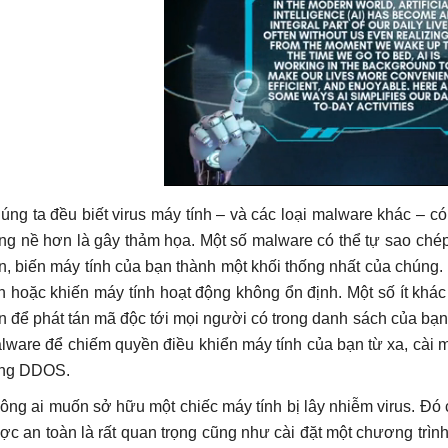
úng ta đều biết virus máy tính – và các loại malware khác – c
ng nề hơn là gây thảm họa. Một số malware có thể tự sao chép
n, biến máy tính của bạn thành một khối thống nhất của chúng. 
nh hoặc khiến máy tính hoạt động không ổn định. Một số ít khá
n để phát tán mã độc tới mọi người có trong danh sách của bạ
lware để chiếm quyền điều khiển máy tính của bạn từ xa, cài 
ng DDOS.
ông ai muốn sở hữu một chiếc máy tính bị lây nhiễm virus. Đó ch
ợc an toàn là rất quan trọng cũng như cài đặt một chương trình 