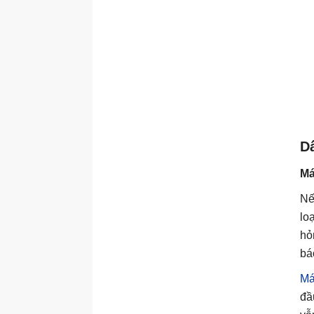
Dấ
Má
Nế
lo
hỏ
bá
Má
đầ