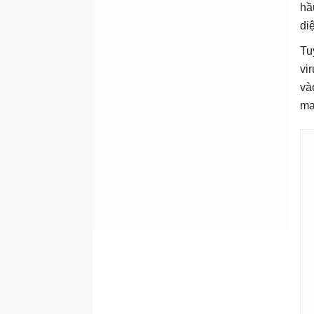
hầ
di
Tu
vi
và
ma