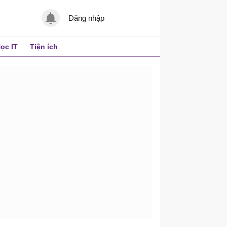
Đăng nhập
ọc IT
Tiện ích