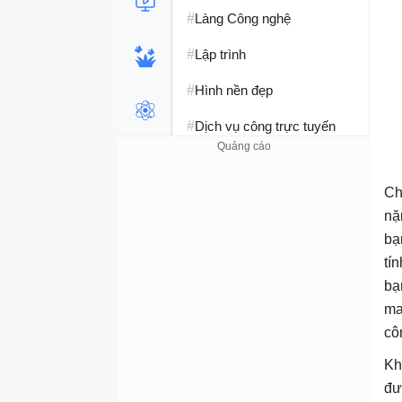
#
Làng Công nghệ
#
Lập trình
#
Hình nền đẹp
#
Dịch vụ công trực tuyến
#
Dịch vụ nhà mạng
Ch
#
Ví điện tử - Ngân hàng
nặ
#
Chụp ảnh - Quay phim
bạ
tí
#
Raspberry Pi
bạ
#
Đồng hồ thông minh
ma
cô
#
Nền tảng Web
Kh
đư