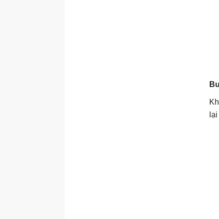
Bư
Kh
lạ