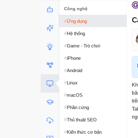
Công nghệ
C
#
Ứng dụng
#
Hệ thống
#
Game - Trò chơi
#
iPhone
#
Android
#
Linux
Kh
bă
#
macOS
tr
#
Phần cứng
Ta
ng
#
Thủ thuật SEO
#
Kiến thức cơ bản