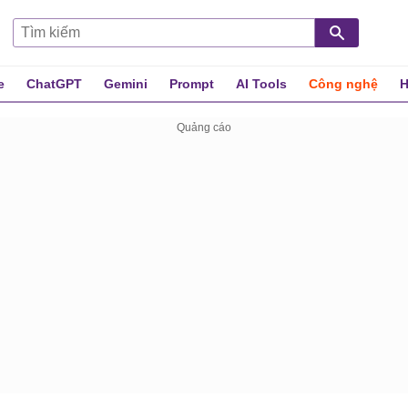
e
ChatGPT
Gemini
Prompt
AI Tools
Công nghệ
H