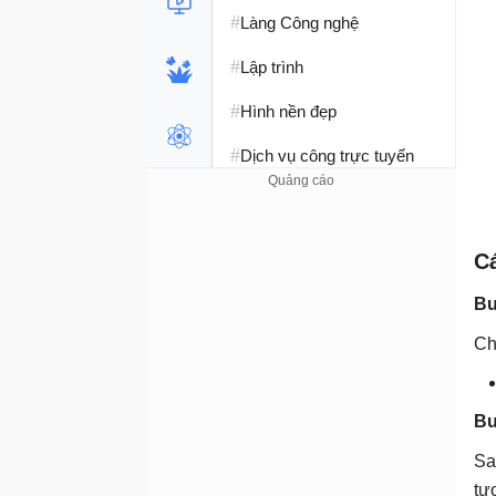
#
Làng Công nghệ
#
Lập trình
#
Hình nền đẹp
#
Dịch vụ công trực tuyến
#
Dịch vụ nhà mạng
#
Ví điện tử - Ngân hàng
Cá
#
Chụp ảnh - Quay phim
Bư
#
Raspberry Pi
Ch
#
Đồng hồ thông minh
#
Nền tảng Web
Bư
Sa
tư