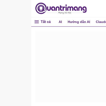
Tất cả
AI
Hướng dẫn AI
Claud