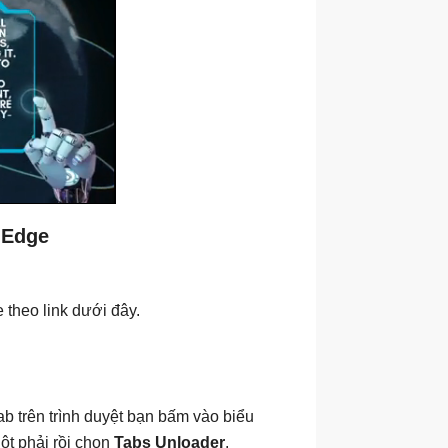
 Edge
e theo link dưới đây.
b trên trình duyệt bạn bấm vào biểu
ột phải rồi chọn
Tabs Unloader
.