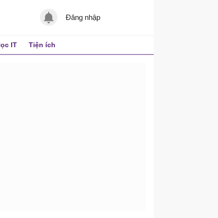
Đăng nhập
ọc IT
Tiện ích