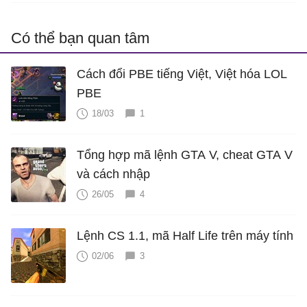
Có thể bạn quan tâm
Cách đổi PBE tiếng Việt, Việt hóa LOL
PBE
18/03
1
Tổng hợp mã lệnh GTA V, cheat GTA V
và cách nhập
26/05
4
Lệnh CS 1.1, mã Half Life trên máy tính
02/06
3