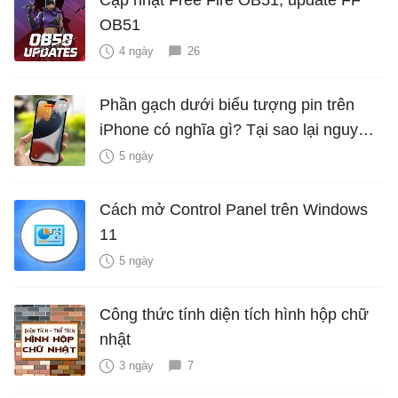
Cập nhật Free Fire OB51, update FF
OB51
4 ngày
26
Phần gạch dưới biểu tượng pin trên
iPhone có nghĩa gì? Tại sao lại nguy
hiểm?
5 ngày
Cách mở Control Panel trên Windows
11
5 ngày
Công thức tính diện tích hình hộp chữ
nhật
3 ngày
7