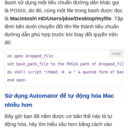
Bash sử dụng một tiêu chuẩn đường dẫn khác gọi
là POSIX, do đó, cùng một file trong bash được đọc
là
Macintosh\ HD/Users/jdoe/Desktop/myfile
. Tập
lệnh bên dưới chuyển đổi tên file thành tiêu chuẩn
đường dẫn phù hợp trước khi thay đổi quyền trên
đó:
on open dropped_file

set bash_path_file to the POSIX path of dropped_file

do shell script "chmod -R -w " & quoted form of bash_
end open
Sử dụng Automator để tự động hóa Mac
nhiều hơn
Bây giờ bạn đã nắm được cơ bản thế nào là tự
động hóa, hãy tìm hiểu sâu hơn bằng cách vào