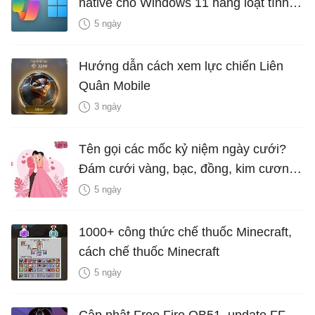
native cho Windows 11 hàng loạt tính
năng mới Hữu Ích
5 ngày
Hướng dẫn cách xem lực chiến Liên
Quân Mobile
3 ngày
Tên gọi các mốc kỷ niệm ngày cưới?
Đám cưới vàng, bạc, đồng, kim cương
là bao nhiêu năm?
5 ngày
1000+ công thức chế thuốc Minecraft,
cách chế thuốc Minecraft
5 ngày