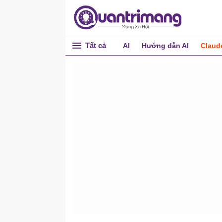
Tất cả
AI
Hướng dẫn AI
Claud