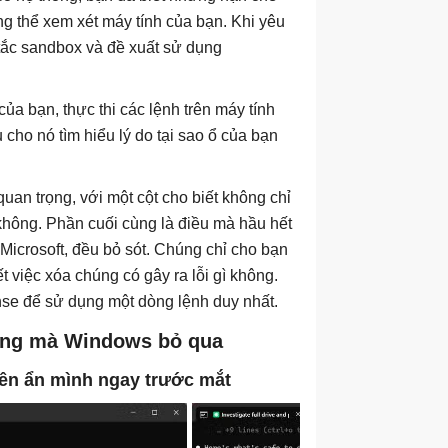
g thể xem xét máy tính của bạn. Khi yêu
 tắc sandbox và đề xuất sử dụng
của bạn, thực thi các lệnh trên máy tính
 cho nó tìm hiểu lý do tại sao ổ của bạn
quan trọng, với một cột cho biết không chỉ
không. Phần cuối cùng là điều mà hầu hết
icrosoft, đều bỏ sót. Chúng chỉ cho bạn
 việc xóa chúng có gây ra lỗi gì không.
nse để sử dụng một dòng lệnh duy nhất.
ợng mà Windows bỏ qua
quên ẩn mình ngay trước mắt