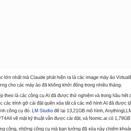
c lớn nhất mà Claude phát hiện ra là các image máy ảo Virtual
ợng cho các máy ảo đã không khởi động trong nhiều tháng.
ếp theo là các công cụ AI đã được thử nghiệm và trong hầu hết 
ệc các trình gỡ cài đặt quên xóa tất cả các mô hình AI đã được t
ính công cụ đó.
LM Studio
để lại 13,21GB mô hình, AnythingLLM 
T4All về mặt kỹ thuật vẫn được cài đặt, và Nomic.ai có 1,79G
ng cộng, những công cụ mà bạn tưởng đã xóa này chiếm khoảng 