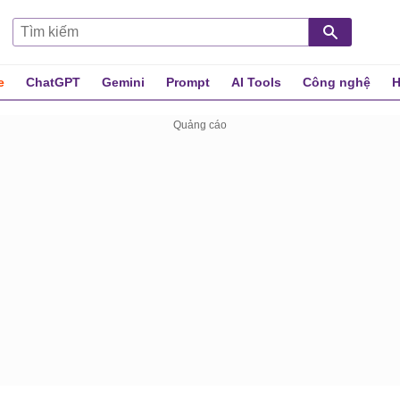
e
ChatGPT
Gemini
Prompt
AI Tools
Công nghệ
H