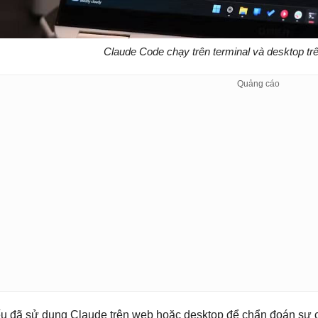
Claude Code chạy trên terminal và desktop tr
u đã sử dụng Claude trên web hoặc desktop để chẩn đoán sự c