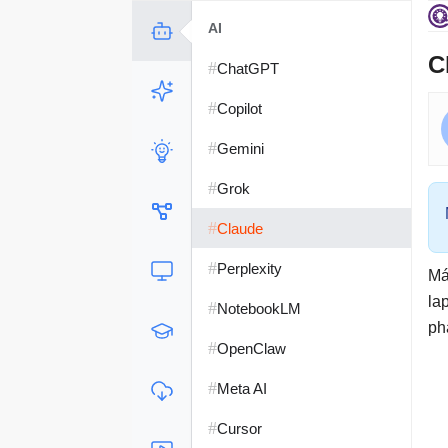
AI
C
#
ChatGPT
#
Copilot
#
Gemini
#
Grok
#
Claude
#
Perplexity
Má
la
#
NotebookLM
ph
#
OpenClaw
#
Meta AI
#
Cursor