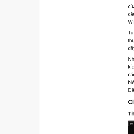
củ
cầ
Wi
Tu
th
đầ
Nh
kí
cá
bi
Đâ
C
Th