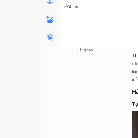
#
AI List
Th
nh
tr
vi
H
Tạ