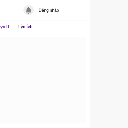
Đăng nhập
ọc IT
Tiện ích