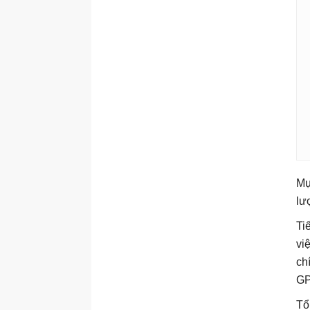
Mụ
lư
Ti
vi
ch
GP
Tổ