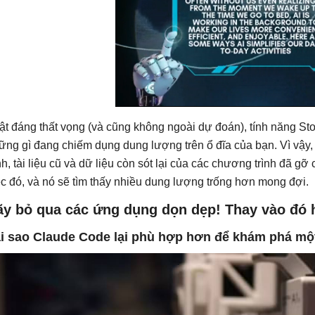
ật đáng thất vọng (và cũng không ngoài dự đoán), tính năng S
ững gì đang chiếm dụng dung lượng trên ổ đĩa của bạn. Vì vậy, t
ình, tài liệu cũ và dữ liệu còn sót lại của các chương trình đã gỡ
ệc đó, và nó sẽ tìm thấy nhiều dung lượng trống hơn mong đợi.
ãy bỏ qua các ứng dụng dọn dẹp! Thay vào đó 
i sao Claude Code lại phù hợp hơn để khám phá một