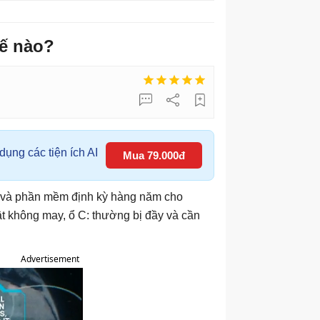
hế nào?
ụng các tiện ích AI
Mua 79.000đ
ng và phần mềm định kỳ hàng năm cho
ật không may, ổ C: thường bị đầy và cần
Advertisement