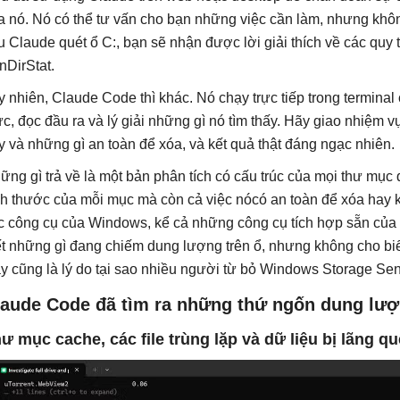
a nó. Nó có thể tư vấn cho bạn những việc cần làm, nhưng khôn
u Claude quét ổ C:, bạn sẽ nhận được lời giải thích về các quy
nDirStat.
y nhiên, Claude Code thì khác. Nó chạy trực tiếp trong terminal 
ực, đọc đầu ra và lý giải những gì nó tìm thấy. Hãy giao nhiệm vụ
y và những gì an toàn để xóa, và kết quả thật đáng ngạc nhiên.
ững gì trả về là một bản phân tích có cấu trúc của mọi thư mục 
ch thước của mỗi mục mà còn cả việc nócó an toàn để xóa hay 
c công cụ của Windows, kể cả những công cụ tích hợp sẵn của M
ết những gì đang chiếm dung lượng trên ổ, nhưng không cho biết
y cũng là lý do tại sao nhiều người từ bỏ Windows Storage Se
laude Code đã tìm ra những thứ ngốn dung lư
ư mục cache, các file trùng lặp và dữ liệu bị lãng 