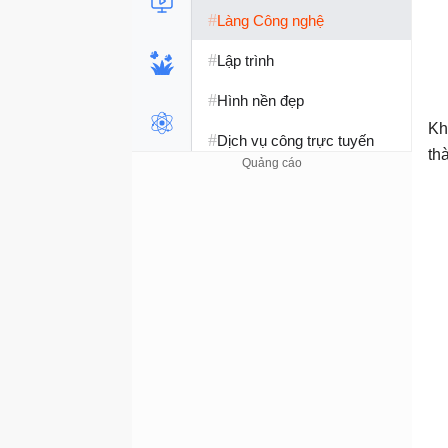
#
Làng Công nghệ
#
Lập trình
#
Hình nền đẹp
Kh
#
Dịch vụ công trực tuyến
th
#
Dịch vụ nhà mạng
#
Ví điện tử - Ngân hàng
#
Chụp ảnh - Quay phim
#
Raspberry Pi
#
Đồng hồ thông minh
#
Nền tảng Web