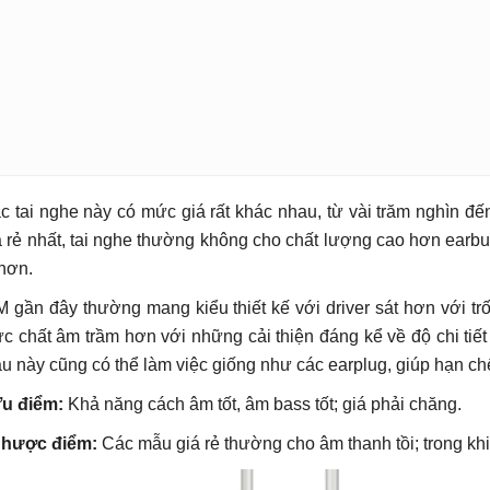
c tai nghe này có mức giá rất khác nhau, từ vài trăm nghìn đế
á rẻ nhất, tai nghe thường không cho chất lượng cao hơn earbu
 hơn.
M gần đây thường mang kiểu thiết kế với driver sát hơn với t
ức chất âm trầm hơn với những cải thiện đáng kể về độ chi tiế
u này cũng có thể làm việc giống như các earplug, giúp hạn chế 
Ưu điểm:
Khả năng cách âm tốt, âm bass tốt; giá phải chăng.
Nhược điểm:
Các mẫu giá rẻ thường cho âm thanh tồi; trong kh