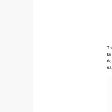
Th
tạ
dạ
ea