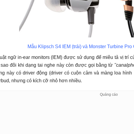
Mẫu Klipsch S4 IEM (trái) và Monster Turbine Pro
uật ngữ in-ear monitors (IEM) được sử dụng để miêu tả vị trí củ
i sao đôi khi dạng tai nghe này còn được gọi bằng từ
"canalp
ng này có driver động (driver có cuộn cảm và màng loa hình
rbud, nhưng có kích cỡ nhỏ hơn nhiều.