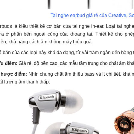
Tai nghe earbud giá rẻ của Creative, S
rbuds là kiểu thiết kế cơ bản của tai nghe in-ear. Loại tai n
ữa ở phần bên ngoài cùng của khoang tai. Thiết kế cho ph
iên, khả năng cách âm không mấy hiệu quả.
á bán của các loại này khá đa dạng, từ vài trăm ngàn đến hàng 
Ưu điểm:
Giá rẻ, độ bền cao, các mẫu tầm trung cho chất âm khá 
hược điểm:
Nhìn chung chất âm thiếu bass và ít chi tiết, kh
ất lượng âm thanh thấp.