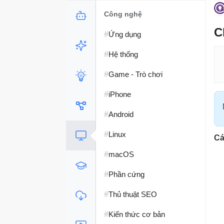
Công nghệ
C
#
Ứng dụng
#
Hệ thống
#
Game - Trò chơi
#
iPhone
#
Android
#
Linux
Cá
#
macOS
#
Phần cứng
#
Thủ thuật SEO
#
Kiến thức cơ bản