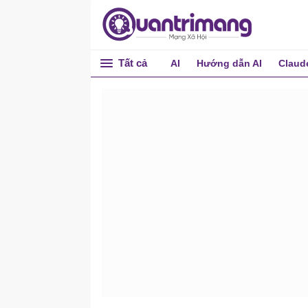
Tất cả
AI
Hướng dẫn AI
Claud