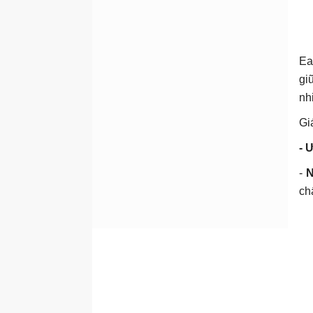
Ea
gi
nh
Gi
- 
-
N
ch