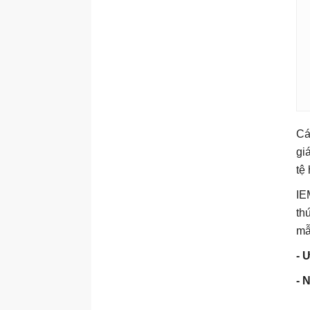
Cá
gi
tệ
IE
th
mẫ
- 
- 