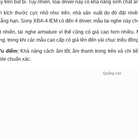
ấy trên bút bi. Tuy nhiên, loại driver này có khả năng sinh chất âm
i kích thước cực nhỏ như trên, nhà sản xuất do đó đặt nhiề
ẳng hạn, Sony XBA-4 IEM có đến 4 driver, mẫu tai nghe này cho
t nhiên, tai nghe armature vì thế cũng có giá cao hơn nhiều. 
ng, trong khi các mẫu cao cấp có giá lên đến vài chục triệu đồng
u điểm:
Khả năng cách âm tốt; âm thanh trong trẻo và chi ti
eble chuẩn xác.