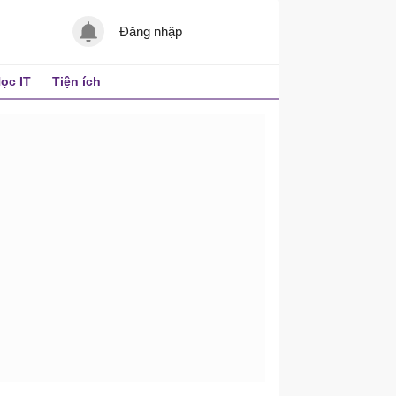
Đăng nhập
ọc IT
Tiện ích