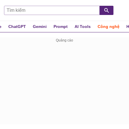
e
ChatGPT
Gemini
Prompt
AI Tools
Công nghệ
H