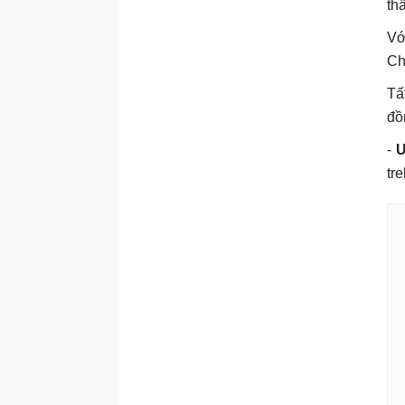
th
Vớ
Ch
Tấ
đồ
-
Ư
tr