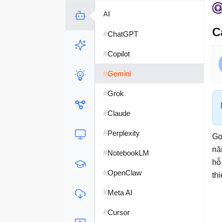
AI
C
#
ChatGPT
#
Copilot
#
Gemini
#
Grok
#
Claude
#
Perplexity
Go
nă
#
NotebookLM
hỗ
#
OpenClaw
th
#
Meta AI
#
Cursor