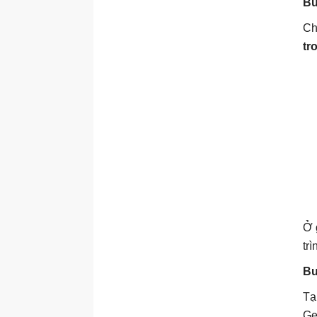
Bư
Ch
tr
Ở 
tr
Bư
Tạ
Ge