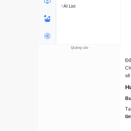
#
AI List
Đố
Ch
sẽ
H
Bư
Tạ
tì