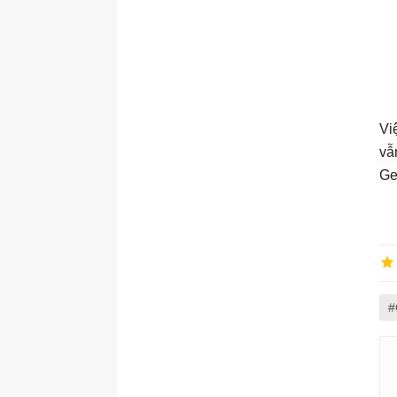
Vi
vẫ
Ge
#