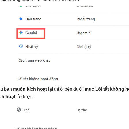
u bạn
muốn kích hoạt lại
thì ở bên dưới
mục Lối tắt không 
ch hoạt
là được.