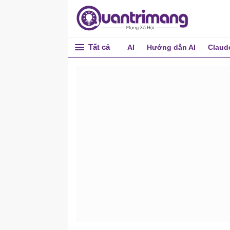
Tất cả
AI
Hướng dẫn AI
Claud