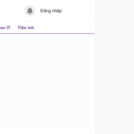
Đăng nhập
ọc IT
Tiện ích