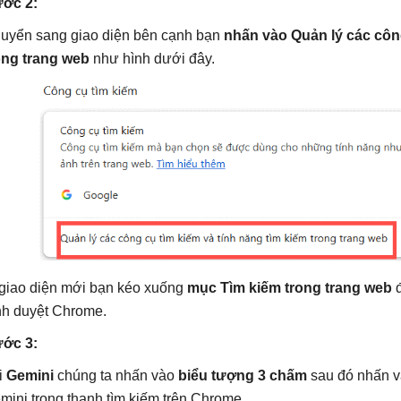
ớc 2:
uyển sang giao diện bên cạnh bạn
nhấn vào Quản lý các công
ong trang web
như hình dưới đây.
giao diện mới bạn kéo xuống
mục Tìm kiếm trong trang web
đ
ình duyệt Chrome.
ớc 3:
i
Gemini
chúng ta nhấn vào
biểu tượng 3 chấm
sau đó nhấn 
mini trong thanh tìm kiếm trên Chrome.