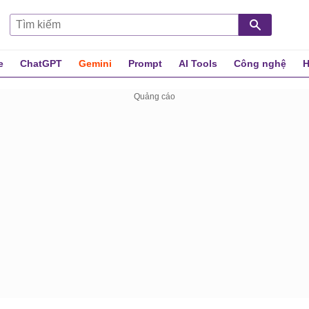
e
ChatGPT
Gemini
Prompt
AI Tools
Công nghệ
H