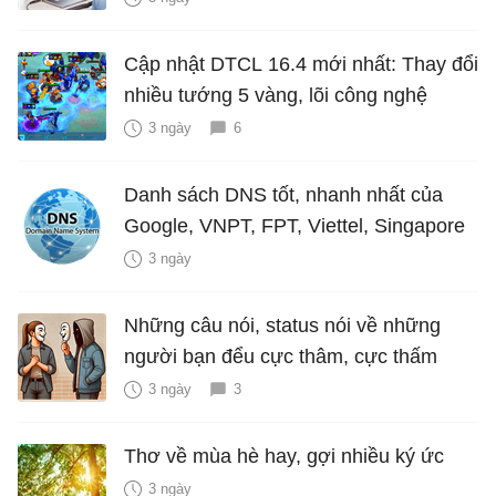
Cập nhật DTCL 16.4 mới nhất: Thay đổi
nhiều tướng 5 vàng, lõi công nghệ
3 ngày
6
Danh sách DNS tốt, nhanh nhất của
Google, VNPT, FPT, Viettel, Singapore
3 ngày
Những câu nói, status nói về những
người bạn đểu cực thâm, cực thấm
3 ngày
3
Thơ về mùa hè hay, gợi nhiều ký ức
3 ngày