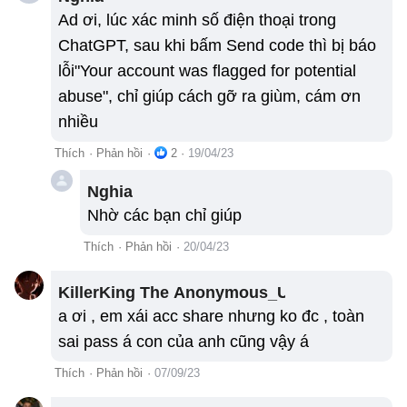
Ad ơi, lúc xác minh số điện thoại trong
ChatGPT, sau khi bấm Send code thì bị báo
lỗi"Your account was flagged for potential
abuse", chỉ giúp cách gỡ ra giùm, cám ơn
nhiều
Thích
·
Phản hồi
·
2
·
19/04/23
Nghia
Nhờ các bạn chỉ giúp
Thích
·
Phản hồi
·
20/04/23
KillerKing The Anonymous_User
a ơi , em xái acc share nhưng ko đc , toàn
sai pass á con của anh cũng vậy á
Thích
·
Phản hồi
·
07/09/23