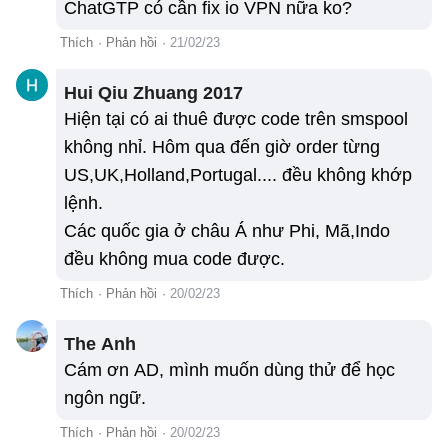
ChatGTP có cần fix io VPN nữa ko?
Thích
·
Phản hồi
·
21/02/23
Hui Qiu Zhuang 2017
Hiện tại có ai thuê được code trên smspool
không nhỉ. Hôm qua đến giờ order từng
US,UK,Holland,Portugal.... đều không khớp
lệnh.
Các quốc gia ở châu Á như Phi, Mã,Indo
đều không mua code được.
Thích
·
Phản hồi
·
20/02/23
The Anh
Cám ơn AD, mình muốn dùng thử để học
ngôn ngữ.
Thích
·
Phản hồi
·
20/02/23