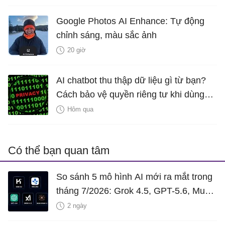
Google Photos AI Enhance: Tự động
chỉnh sáng, màu sắc ảnh
20 giờ
AI chatbot thu thập dữ liệu gì từ bạn?
Cách bảo vệ quyền riêng tư khi dùng
ChatGPT, Gemini, Claude và Grok
Hôm qua
Có thể bạn quan tâm
So sánh 5 mô hình AI mới ra mắt trong
tháng 7/2026: Grok 4.5, GPT-5.6, Muse
Spark 1.1, Inkling và Kimi K3
2 ngày