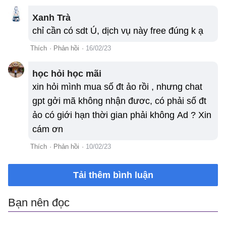
Xanh Trà
chỉ cần có sdt Ú, dịch vụ này free đúng k ạ
Thích
·
Phản hồi
·
16/02/23
học hỏi học mãi
xin hỏi mình mua số đt ảo rồi , nhưng chat
gpt gởi mã không nhận đươc, có phải số đt
ảo có giới hạn thời gian phải không Ad ? Xin
cám ơn
Thích
·
Phản hồi
·
10/02/23
Tải thêm bình luận
Bạn nên đọc