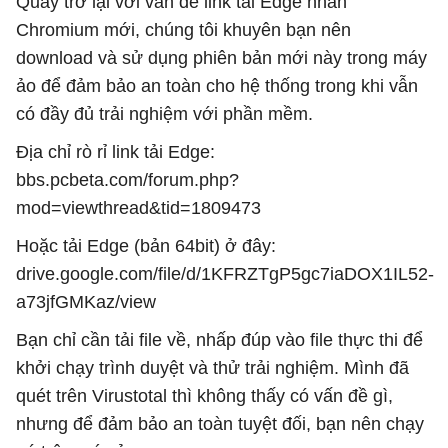
Quay trở lại với vấn đề link tải Edge nhân
Chromium mới, chúng tôi khuyên bạn nên
download và sử dụng phiên bản mới này trong máy
ảo để đảm bảo an toàn cho hệ thống trong khi vẫn
có đầy đủ trải nghiệm với phần mềm.
Địa chỉ rò rỉ link tải Edge:
bbs.pcbeta.com/forum.php?
mod=viewthread&tid=1809473
Hoặc tải Edge (bản 64bit) ở đây:
drive.google.com/file/d/1KFRZTgP5gc7iaDOX1IL52-
a73jfGMKaz/view
Bạn chỉ cần tải file về, nhấp đúp vào file thực thi để
khởi chạy trình duyệt và thử trải nghiệm. Mình đã
quét trên Virustotal thì không thấy có vấn đề gì,
nhưng để đảm bảo an toàn tuyệt đối, bạn nên chạy