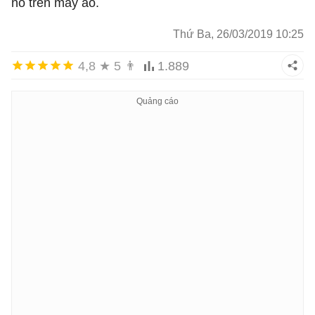
nó trên máy ảo.
Thứ Ba, 26/03/2019 10:25
4,8
★
5
👨
1.889