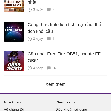
nhật
3 ngày
7
Công thức tính diện tích mặt cầu, thể
tích khối cầu
3 ngày
1
Cập nhật Free Fire OB51, update FF
OB51
4 ngày
26
Xem thêm
Giới thiệu
Chính sách
Về chúng tôi
Điều khoản sử dụng