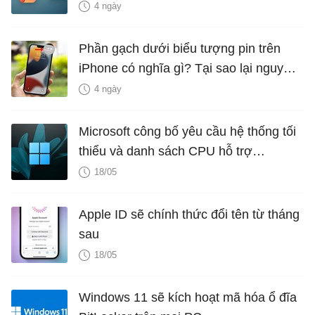
năng mới Hữu Ích
4 ngày
Phần gạch dưới biểu tượng pin trên
iPhone có nghĩa gì? Tại sao lại nguy
hiểm?
4 ngày
Microsoft công bố yêu cầu hệ thống tối
thiểu và danh sách CPU hỗ trợ
Windows 11 LTSC 2024
18/05
Apple ID sẽ chính thức đổi tên từ tháng
sau
18/05
Windows 11 sẽ kích hoạt mã hóa ổ đĩa