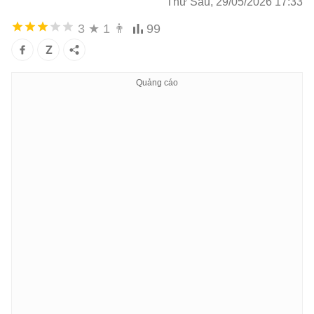
Thứ Sáu, 29/05/2026 17:33
3
★
1
👨
99