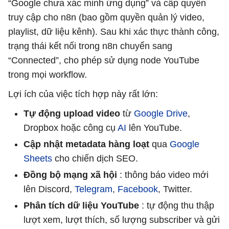
“Google chưa xác minh ứng dụng” và cấp quyền
truy cập cho n8n (bao gồm quyền quản lý video,
playlist, dữ liệu kênh). Sau khi xác thực thành công,
trạng thái kết nối trong n8n chuyển sang
“Connected”, cho phép sử dụng node YouTube
trong mọi workflow.
Lợi ích của việc tích hợp này rất lớn:
Tự động upload video
từ
Google Drive
,
Dropbox hoặc công cụ
AI
lên YouTube.
Cập nhật metadata hàng loạt
qua
Google
Sheets
cho chiến dịch SEO.
Đồng bộ mạng xã hội
: thông báo video mới
lên Discord,
Telegram
,
Facebook
, Twitter.
Phân tích dữ liệu YouTube
: tự động thu thập
lượt xem, lượt thích, số lượng subscriber và gửi