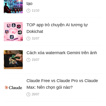
tạo
11/10
TOP app trò chuyện AI tương tự
Dokichat
31/07
Cách xóa watermark Gemini trên ảnh
15/07
Claude Free vs Claude Pro vs Claude
Max: Nên chọn gói nào?
20/07