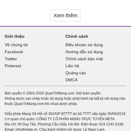
Xem thêm
Giới thiệu
Chính sách
Về chúng tôi
Điều khoản sử dụng
Facebook
Hướng dẫn sử dụng
Twitter
Chính sách bảo mật
Pinterest
Liên hệ
Quảng cáo
DMCA
Bản quyền © 2003-2026 QuanTriMang.com. Giữ toàn quyền.
Không được sao chép hoặc sử dụng hoặc phát hành lại bất kỳ nội dung nào
thuộc QuanTriMang.com khi chưa được phép.
Giấy phép Mạng Xã Hội số 362/GP-BTTTT do bộ TTTT cấp ngày 30/06/2016.
Cơ quan chủ quản: CÔNG TY CỔ PHẦN MẠNG TRỰC TUYẾN META.
Địa chỉ: 56 Duy Tân, Phường Cầu Giấy, Hà Nội. Điện thoại:
024 2242 6188
.
Email: info@meta.vn. Chịu trách nhiệm nội dung: Lê Ngọc Lam.