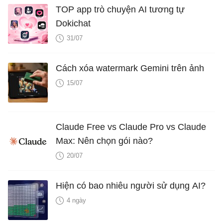
TOP app trò chuyện AI tương tự
Dokichat
31/07
Cách xóa watermark Gemini trên ảnh
15/07
Claude Free vs Claude Pro vs Claude
Max: Nên chọn gói nào?
20/07
Hiện có bao nhiêu người sử dụng AI?
4 ngày